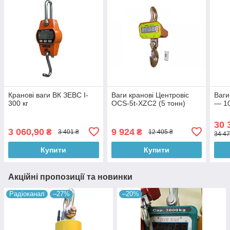
Кранові ваги ВК ЗЕВС I-
Ваги кранові Центровіс
Ваги
300 кг
OCS-5t-XZC2 (5 тонн)
— 1
30 
3 060,90
9 924
₴
₴
3 401 ₴
12 405 ₴
34 47
Купити
Купити
Акційні пропозиції та новинки
Радіоканал
–27%
–20%