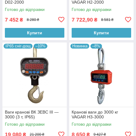
D02-2000
VAGAR Н2-2000
Готово до відправки
Готово до відправки
7 452
7 722,90
₴
₴
8 280 ₴
8 581 ₴
Купити
Купити
IP65 сніг-дощ
–10%
Новинка
–8%
Ваги кранові ВК ЗЕВС III —
Кранові ваги до 3000 кг
3000 (3 т, IP65)
VAGAR Н3-3000
Готово до відправки
Готово до відправки
19 080
8 650
₴
₴
21 200 ₴
9 427 ₴