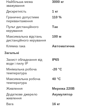
Найбільша межа
3000 кг
зважування
Дискретність
1 кг
Гранично допустиме
110 %
перевантаження
Пульт дистанційного
Так
керування
Максимальна відстань
100 м
дистанційного керування
Клямка гака
Автоматична
Загальні
Захист обладнання від
IP65
води і пилу IP
Мінімальна робоча
-20 °С
температура
Максимальна робоча
40 °С
температура
Живлення
Мережа 220В
Додаткове джерело
Акумулятор
живлення
Вага
16 кг