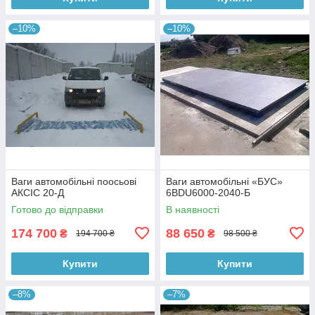
–10%
–10%
Ваги автомобільні поосьові
Ваги автомобільні «БУС»
АКСІС 20-Д
6BDU6000-2040-Б
Готово до відправки
В наявності
174 700
88 650
₴
₴
194 700 ₴
98 500 ₴
Купити
Купити
–8%
–7%