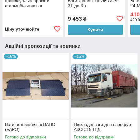
Індивідуальні проєкти
Ваги кранові ПРОК OCS-
Ваги
автомобільних ваг
3Т до 3 т
24-М
410
9 453
₴
420 0
Ціну уточнюйте
Купити
Акційні пропозиції та новинки
–16%
–15%
Ваги автомобільні ВАПО
Підкладні ваги для єврофур
(VAPO)
АКСІС15-П Д
Готово до відправки
Готово до відправки