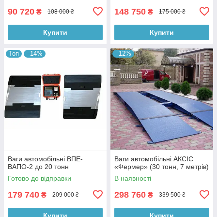
90 720
148 750
₴
₴
108 000 ₴
175 000 ₴
Купити
Купити
Топ
–14%
–12%
Ваги автомобільні ВПЕ-
Ваги автомобільні АКСІС
ВАПО-2 до 20 тонн
«Фермер» (30 тонн, 7 метрів)
Готово до відправки
В наявності
179 740
298 760
₴
₴
209 000 ₴
339 500 ₴
Купити
Купити