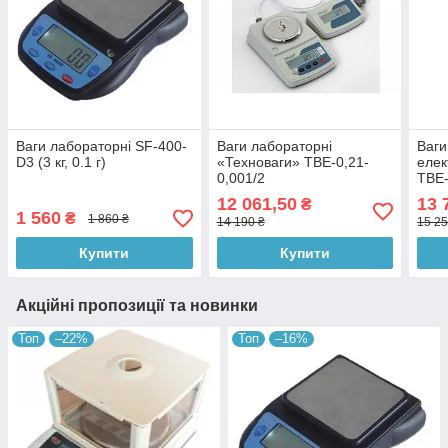
Ваги лабораторні SF-400-
Ваги лабораторні
Ваги
D3 (3 кг, 0.1 г)
«Техноваги» ТВЕ-0,21-
елек
0,001/2
ТВЕ-
12 061,50
13 
₴
1 560
₴
1 860 ₴
14 190 ₴
15 25
Купити
Купити
Акційні пропозиції та новинки
Топ
–22%
Топ
–16%