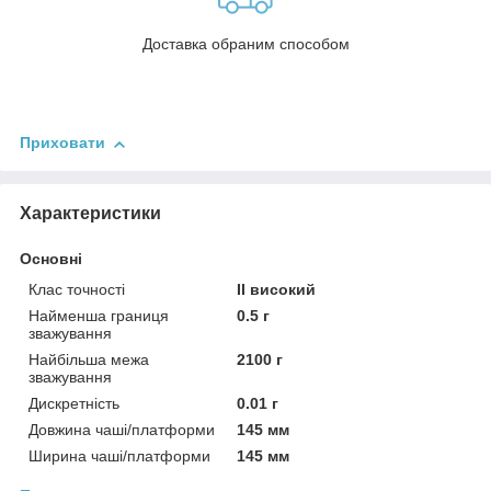
Доставка обраним способом
Приховати
Характеристики
Основні
Клас точності
II високий
Найменша границя
0.5 г
зважування
Найбільша межа
2100 г
зважування
Дискретність
0.01 г
Довжина чаші/платформи
145 мм
Ширина чаші/платформи
145 мм