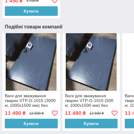
1 450
₴
1 700 ₴
Купити
Подібні товари компанії
Ваги для зважування
Ваги для зважування
Ваги
тварин VTP-G-1015 (3000
тварин VTP-G-1015 (500
твар
кг, 1000х1500 мм) без
кг, 1000х1500 мм) без
кг, 
огорожі
огорожі
огор
11 490
11 490
11 
₴
₴
12 500 ₴
12 500 ₴
Купити
Купити