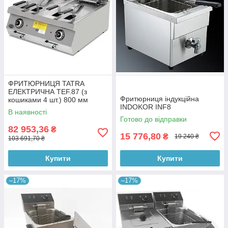
ФРИТЮРНИЦЯ TATRA
ЕЛЕКТРИЧНА TEF.87 (з
Фритюрниця індукційна
кошиками 4 шт.) 800 мм
INDOKOR INF8
В наявності
Готово до відправки
82 953,36
₴
15 776,80
₴
19 240 ₴
103 691,70 ₴
Купити
Купити
–17%
–17%