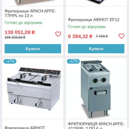
Фритюрниця APACH APFE-
77P/PL по 13 л
Фритюрниця AIRHOT EF12
Готово до відправки
Готово до відправки
138 051,08
₴
6 394,32
₴
7 704 ₴
166 326,60 ₴
Купити
Купити
–17%
–17%
ФРИТЮРНИЦЯ APACH APFE-
Фритюрниця AIRHOT
47/2P/PL 2 ПО 6 л