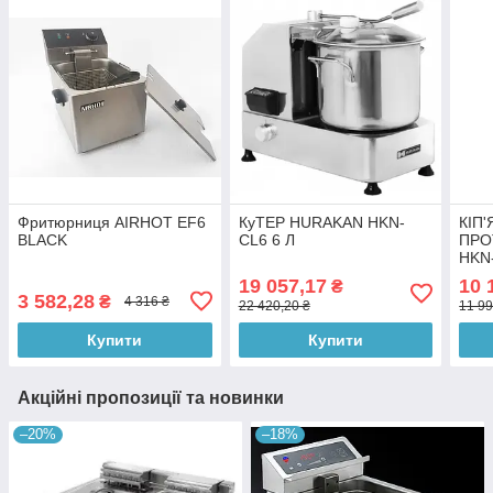
Фритюрниця AIRHOT EF6
КуТЕР HURAKAN HKN-
КІП
BLACK
CL6 6 Л
ПРО
HKN
19 057,17
10 
₴
3 582,28
₴
4 316 ₴
22 420,20 ₴
11 99
Купити
Купити
Акційні пропозиції та новинки
–20%
–18%