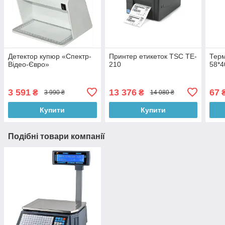
Детектор купюр «Спектр-
Принтер етикеток TSC TE-
Терм
Відео-Євро»
210
58*4
3 591
13 376
67
₴
₴
3 990 ₴
14 080 ₴
Купити
Купити
Подібні товари компанії