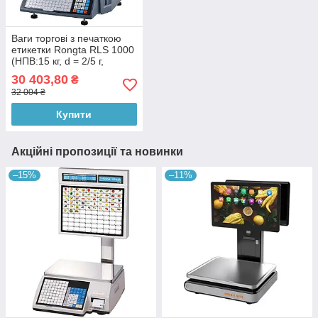
Ваги торгові з печаткою
етикетки Rongta RLS 1000
(НПВ:15 кг, d = 2/5 г,
стійка)
30 403,80
₴
32 004 ₴
Купити
Акційні пропозиції та новинки
–15%
–11%