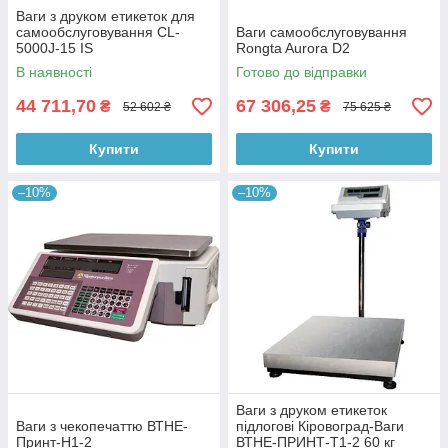
Ваги з друком етикеток для
самообслуговування CL-
Ваги самообслуговування
5000J-15 IS
Rongta Aurora D2
В наявності
Готово до відправки
44 711,70
67 306,25
₴
₴
52 602 ₴
75 625 ₴
Купити
Купити
–10%
–10%
Ваги з друком етикеток
Ваги з чекопечаттю ВТНЕ-
підлогові Кіровоград-Ваги
Принт-Н1-2
ВТНЕ-ПРИНТ-Т1-2 60 кг