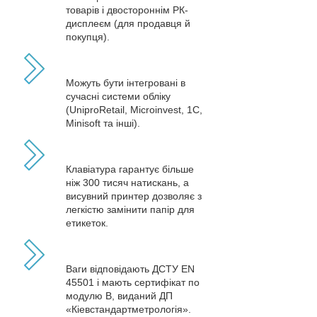
товарів і двостороннім РК-
дисплеєм (для продавця й
покупця).
Можуть бути інтегровані в
сучасні системи обліку
(UniproRetail, Microinvest, 1C,
Minisoft та інші).
Клавіатура гарантує більше
ніж 300 тисяч натискань, а
висувний принтер дозволяє з
легкістю замінити папір для
етикеток.
Ваги відповідають ДСТУ EN
45501 і мають сертифікат по
модулю В, виданий ДП
«Кіевстандартметрологія».