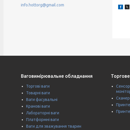
info.hottorg@gmail.com
Ваговимірювальне обладнання
Торгове
Торгові ваги
Сенсор
моніто
Товарні ваги
Сканер
Ваги фасувальні
Принте
Кранові ваги
Принте
Лабораторні ваги
Платформні ваги
Ваги для зважування тварин