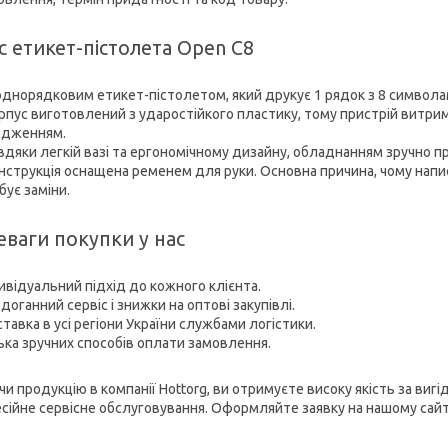
 етикет-пістолета Open C8
однорядковим етикет-пістолетом, який друкує 1 рядок з 8 символа
рпус виготовлений з ударостійкого пластику, тому пристрій витрим
одженням.
вдяки легкій вазі та ергономічному дизайну, обладнанням зручно пр
нструкція оснащена ременем для руки. Основна причина, чому напи
бує заміни.
еваги покупки у нас
ивідуальний підхід до кожного клієнта.
оганний сервіс і знижки на оптові закупівлі.
тавка в усі регіони України службами логістики.
ька зручних способів оплати замовлення.
и продукцію в компанії Hottorg, ви отримуєте високу якість за вигі
сійне сервісне обслуговування. Оформляйте заявку на нашому сайті