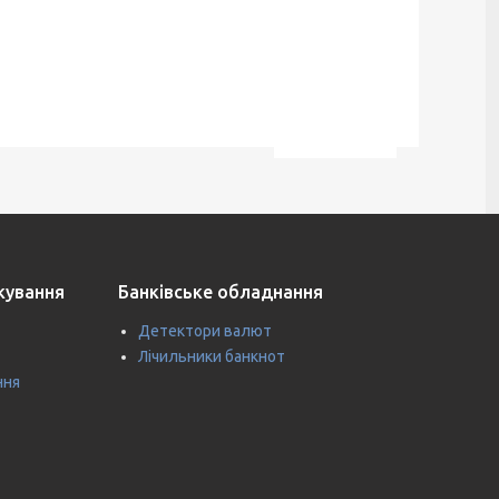
ткування
Банківське обладнання
Детектори валют
Лічильники банкнот
ння