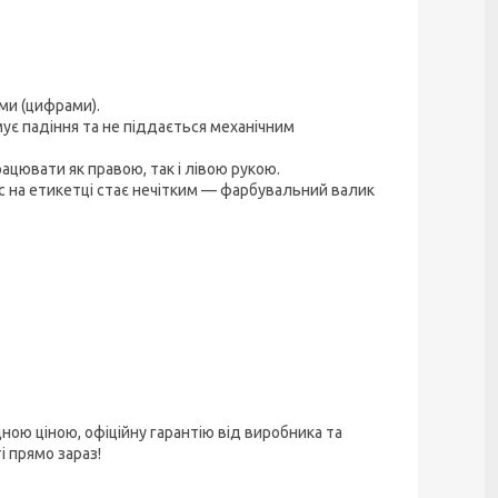
ми (цифрами).
ує падіння та не піддається механічним
ацювати як правою, так і лівою рукою.
с на етикетці стає нечітким — фарбувальний валик
дною ціною, офіційну гарантію від виробника та
 прямо зараз!