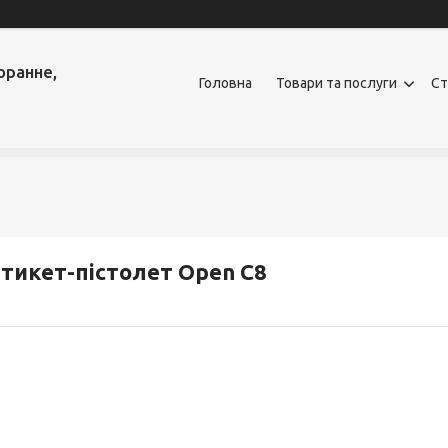
оранне,
Головна
Товари та послуги
Ст
тикет-пістолет Open C8