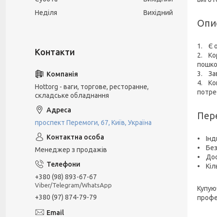
Неділя
Вихідний
Опис
1. Є 
2. Ко
пошк
3. За
4. Ко
Hottorg - ваги, торгове, ресторанне,
потре
складське обладнання
Пер
проспект Перемоги, 67, Київ, Україна
• Інд
• Безд
Менеджер з продажів
• Дос
• Кіл
+380 (98) 893-67-67
Viber/Telegram/WhatsApp
Купуюч
+380 (97) 874-79-79
профе