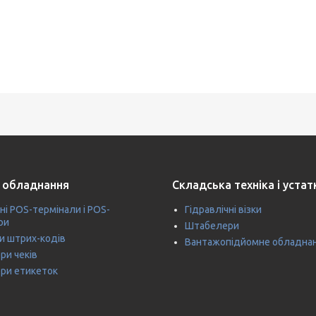
 обладнання
Складська техніка і уста
ні POS-термінали і POS-
Гідравлічні візки
ри
Штабелери
и штрих-кодів
Вантажопідйомне обладна
ри чеків
ри етикеток