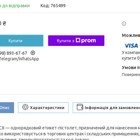
о до відправки
Код:
765499
0 ₴
Купити
Купити з
У компан
98) 893-67-67
купити б
/Telegram/WhatsApp
поверне
Опис
Характеристики
Інформація для замовлен
C8 — однорядковий етикет-пістолет, призначений для нанесення 
о використовується в торгових центрах і складських приміщеннях, д
овлення, термін придатності та код товару.