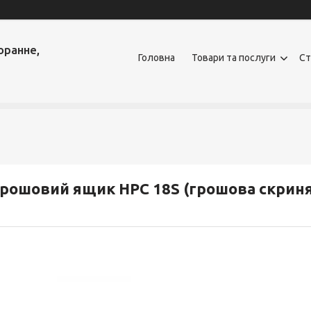
оранне,
Головна
Товари та послуги
Ст
рошовий ящик HPC 18S (грошова скриня