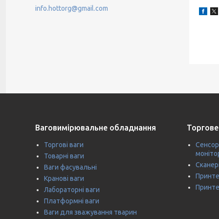
info.hottorg@gmail.com
Ваговимірювальне обладнання
Торгове
Торгові ваги
Сенсор
моніто
Товарні ваги
Сканер
Ваги фасувальні
Принте
Кранові ваги
Принте
Лабораторні ваги
Платформні ваги
Ваги для зважування тварин