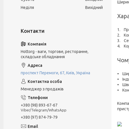
Ширин
Неділя
Вихідний
Хар
1. Пр
2. Ко
3. Се
4. Ко
Hottorg - ваги, торгове, ресторанне,
складське обладнання
Чому
проспект Перемоги, 67, Київ, Україна
• Шир
• Інд
• Шви
Менеджер з продажів
• Кон
Компа
+380 (98) 893-67-67
прист
Viber/Telegram/WhatsApp
+380 (97) 874-79-79