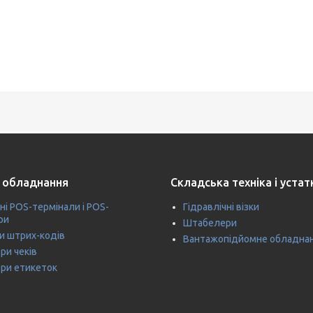
 обладнання
Складська техніка і уста
ні POS-термінали і POS-
Гідравлічні візки
ри
Штабелери
и штрих-кодів
Вантажопідйомне обладна
ри чеків
ри етикеток