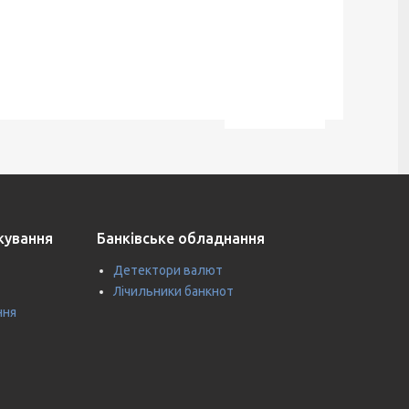
ткування
Банківське обладнання
Детектори валют
Лічильники банкнот
ння