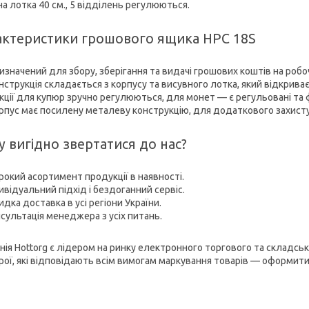
а лотка 40 см., 5 відділень регулюються.
актеристики грошового ящика HPC 18S
изначений для збору, зберігання та видачі грошових коштів на робоч
нструкція складається з корпусу та висувного лотка, який відкрива
кції для купюр зручно регулюються, для монет — є регульовані та ф
рпус має посилену металеву конструкцію, для додаткового захисту
 вигідно звертатися до нас?
окий асортимент продукції в наявності.
ивідуальний підхід і бездоганний сервіс.
дка доставка в усі регіони України.
сультація менеджера з усіх питань.
нія Hottorg є лідером на ринку електронного торгового та складськ
рої, які відповідають всім вимогам маркування товарів — оформити