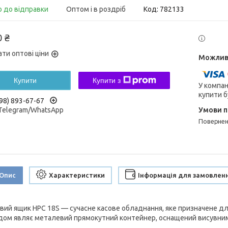
о до відправки
Оптом і в роздріб
Код:
782133
0 ₴
ати оптові ціни
Купити
Купити з
У компан
купити б
98) 893-67-67
/Telegram/WhatsApp
поверне
Опис
Характеристики
Інформація для замовлен
вий ящик HPC 18S — сучасне касове обладнання, яке призначене для 
дом являє металевий прямокутний контейнер, оснащений висувним