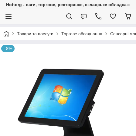
Hottorg - ваги, торгове, ресторанне, складське обладнання
Товари та послуги
Торгове обладнання
Сенсорні мо
–8%