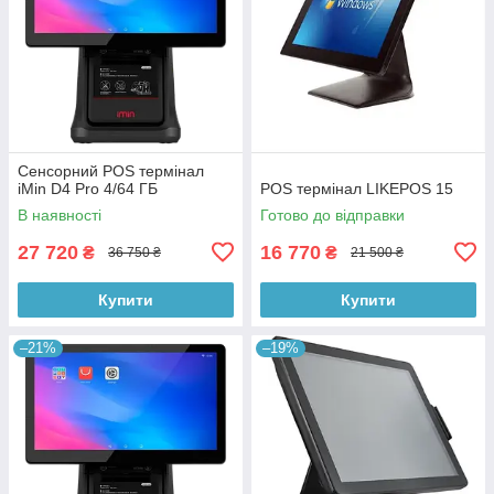
Сенсорний POS термінал
iMin D4 Pro 4/64 ГБ
POS термінал LIKEPOS 15
В наявності
Готово до відправки
27 720
16 770
₴
₴
36 750 ₴
21 500 ₴
Купити
Купити
–21%
–19%