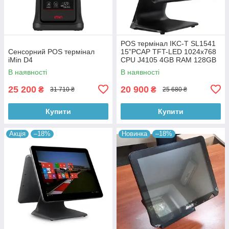
POS термінал IKC-T SL1541
Сенсорний POS термінал
15”PCAP TFT-LED 1024х768
iMin D4
CPU J4105 4GB RAM 128GB
SSD без ОС
В наявності
В наявності
25 200
20 900
₴
₴
31 710 ₴
25 680 ₴
Купити
Купити
Акція
–18%
Новинка
–18%