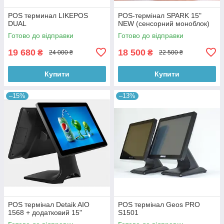
POS терминал LIKEPOS
POS-термінал SPARK 15"
DUAL
NEW (сенсорний моноблок)
Готово до відправки
Готово до відправки
19 680
18 500
₴
₴
24 000 ₴
22 500 ₴
Купити
Купити
–15%
–13%
POS термінал Detaik AIO
POS термінал Geos PRO
1568 + додатковий 15"
S1501