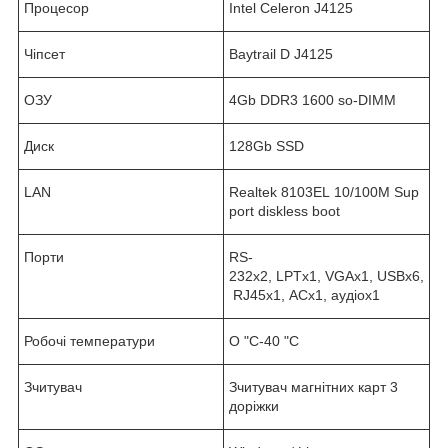
Процесор
Intel Celeron J4125
Чіпсет
Baytrail D J4125
ОЗУ
4Gb DDR3 1600 so-DIMM
Диск
128Gb SSD
LAN
Realtek 8103EL 10/100M Sup
port diskless boot
Порти
RS-
232x2, LPTx1, VGAx1, USBx6,
RJ45x1, ACx1, аудіох1
Робочі температури
O "C-40 "C
Зчитувач
Зчитувач магнітних карт 3
доріжки