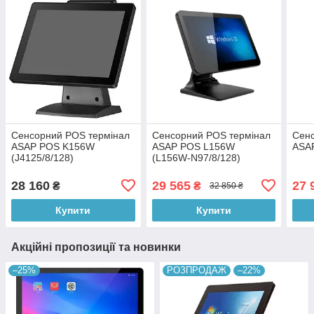
Сенсорний POS термінал
Сенсорний POS термінал
Сенс
ASAP POS K156W
ASAP POS L156W
ASA
(J4125/8/128)
(L156W-N97/8/128)
28 160
29 565
27 
₴
₴
32 850 ₴
Купити
Купити
Акційні пропозиції та новинки
–25%
РОЗПРОДАЖ
–22%