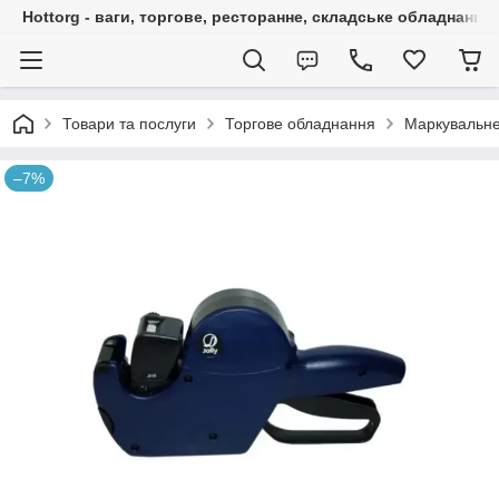
Hottorg - ваги, торгове, ресторанне, складське обладнання
Товари та послуги
Торгове обладнання
Маркувальне
–7%