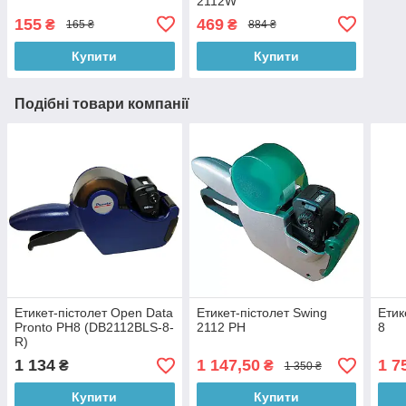
2112W
155
469
₴
₴
165 ₴
884 ₴
Купити
Купити
Подібні товари компанії
Етикет-пістолет Open Data
Етикет-пістолет Swing
Етик
Pronto PH8 (DB2112BLS-8-
2112 PH
8
R)
1 134
1 147,50
1 7
₴
₴
1 350 ₴
Купити
Купити