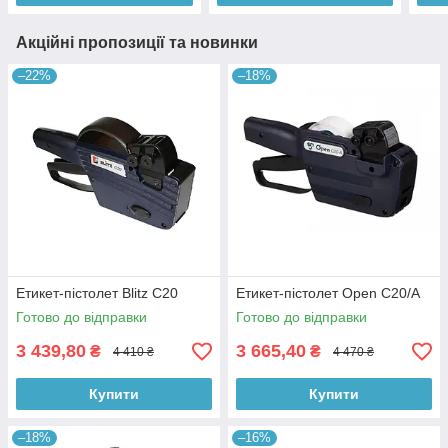
Акційні пропозиції та новинки
–22%
–18%
Етикет-пістолет Blitz С20
Етикет-пістолет Open C20/А
Готово до відправки
Готово до відправки
3 439,80
3 665,40
₴
₴
4 410 ₴
4 470 ₴
Купити
Купити
–18%
–16%