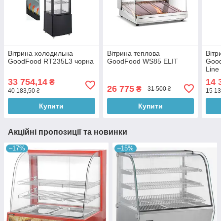
Вітрина холодильна
Вітрина теплова
Вітр
GoodFood RT235L3 чорна
GoodFood WS85 ELIT
Goo
Line
33 754,14
14 
₴
26 775
₴
31 500 ₴
40 183,50 ₴
15 13
Купити
Купити
Акційні пропозиції та новинки
–17%
–15%