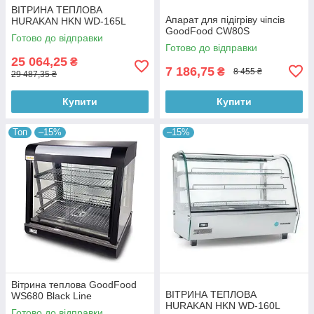
ВІТРИНА ТЕПЛОВА
Апарат для підігріву чіпсів
HURAKAN HKN WD-165L
GoodFood CW80S
Готово до відправки
Готово до відправки
25 064,25
₴
7 186,75
₴
8 455 ₴
29 487,35 ₴
Купити
Купити
Топ
–15%
–15%
Вітрина теплова GoodFood
ВІТРИНА ТЕПЛОВА
WS680 Black Line
HURAKAN HKN WD-160L
Готово до відправки