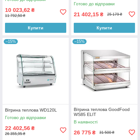
Готово до відправки
10 023,62
₴
21 402,15
₴
25 179 ₴
11 792,50 ₴
Купити
Купити
–15%
–15%
Вітрина теплова GoodFood
Вітрина теплова WD120L
WS85 ELIT
Готово до відправки
В наявності
22 402,56
₴
26 775
₴
31 500 ₴
26 355,95 ₴