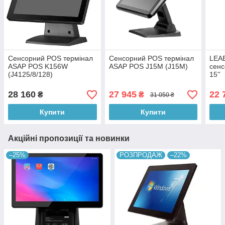
Сенсорний POS термінал
Сенсорний POS термінал
LEA
ASAP POS K156W
ASAP POS J15M (J15M)
сенс
(J4125/8/128)
15''
28 160
27 945
22 
₴
₴
31 050 ₴
Купити
Купити
Акційні пропозиції та новинки
–25%
РОЗПРОДАЖ
–22%