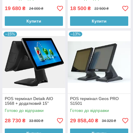
19 680
18 500
₴
₴
24 000 ₴
22 500 ₴
Купити
Купити
–15%
–13%
POS термінал Detaik AIO
POS термінал Geos PRO
1568 + додатковий 15"
S1501
Готово до відправки
Готово до відправки
28 730
29 858,40
₴
₴
33 800 ₴
34 320 ₴