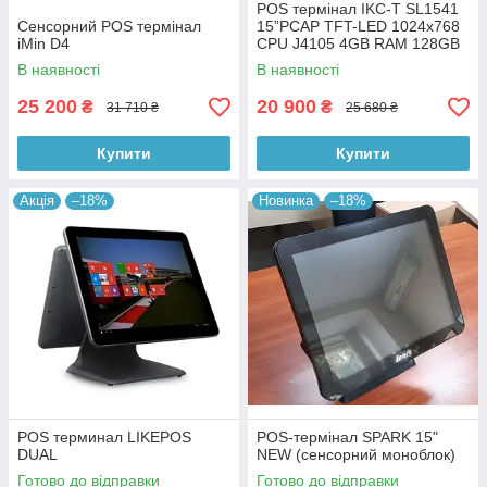
POS термінал IKC-T SL1541
Сенсорний POS термінал
15”PCAP TFT-LED 1024х768
iMin D4
CPU J4105 4GB RAM 128GB
SSD без ОС
В наявності
В наявності
25 200
20 900
₴
₴
31 710 ₴
25 680 ₴
Купити
Купити
Акція
–18%
Новинка
–18%
POS терминал LIKEPOS
POS-термінал SPARK 15"
DUAL
NEW (сенсорний моноблок)
Готово до відправки
Готово до відправки