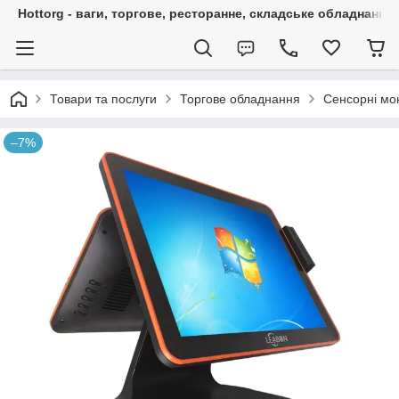
Hottorg - ваги, торгове, ресторанне, складське обладнання
Товари та послуги
Торгове обладнання
Сенсорні мо
–7%