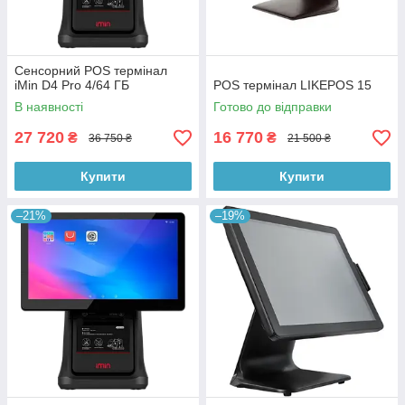
Сенсорний POS термінал
iMin D4 Pro 4/64 ГБ
POS термінал LIKEPOS 15
В наявності
Готово до відправки
27 720
16 770
₴
₴
36 750 ₴
21 500 ₴
Купити
Купити
–21%
–19%