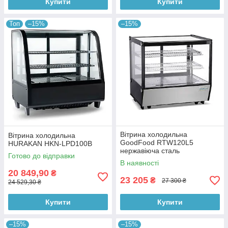
Купити
Купити
Топ
–15%
–15%
Вітрина холодильна
Вітрина холодильна
GoodFood RTW120L5
HURAKAN HKN-LPD100B
нержавіюча сталь
Готово до відправки
В наявності
20 849,90
₴
23 205
₴
27 300 ₴
24 529,30 ₴
Купити
Купити
–15%
–15%