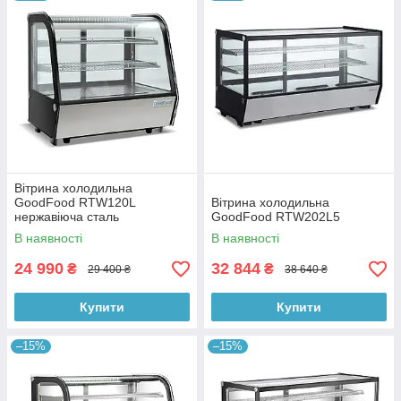
Вітрина холодильна
GoodFood RTW120L
Вітрина холодильна
нержавіюча сталь
GoodFood RTW202L5
В наявності
В наявності
24 990
32 844
₴
₴
29 400 ₴
38 640 ₴
Купити
Купити
–15%
–15%