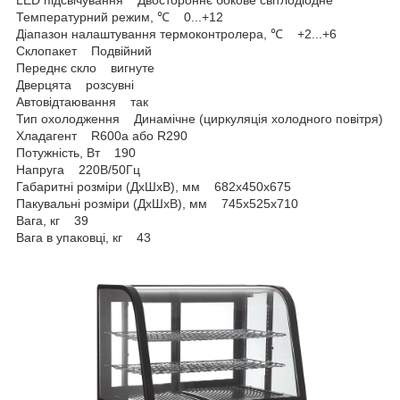
LED підсвічування Двостороннє бокове світлодіодне
Температурний режим, ℃ 0...+12
Діапазон налаштування термоконтролера, ℃ +2...+6
Склопакет Подвійний
Переднє скло вигнуте
Дверцята розсувні
Автовідтаювання так
Тип охолодження Динамічне (циркуляція холодного повітря)
Хладагент R600a або R290
Потужність, Вт 190
Напруга 220В/50Гц
Габаритні розміри (ДхШхВ), мм 682х450х675
Пакувальні розміри (ДхШхВ), мм 745х525х710
Вага, кг 39
Вага в упаковці, кг 43