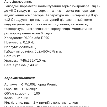
Автовідтаювання.
Заводські параметри налаштування термоконтролера: від +2
до +6 С градусів – це верхня та нижня межа температури
відключення компресора. Тепература на шильдику від 0 до
+12 С градусів - це температурний діапазон, який може
підтримувати ця вітрина на охолодження, залежно від
температури навколишнього середовища. Автоматичне
розморожування кожні 6 годин.
Холодогент R600a або R290.
Потужність: 0,19 кВт.
Напруга: 220В/50Гц.
Габаритні розміри: 682х450х675 мм.
Вага 39 кг.
Упаковка: 745х525х710 мм.
Вага в упаковці: 43 кг.
Характеристики:
Артикул RTW100L чорна Premium
Гарантія 12 місяців
Об`єм камери, л 100
Колір Чорний
Кількість полиць 2 + нижній рівень, як полиця