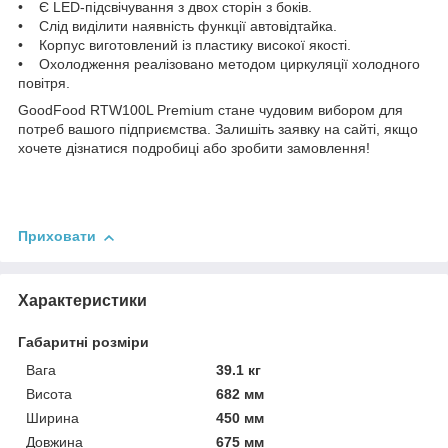
• Є LED-підсвічування з двох сторін з боків.
• Слід виділити наявність функції автовідтайка.
• Корпус виготовлений із пластику високої якості.
• Охолодження реалізовано методом циркуляції холодного
повітря.
GoodFood RTW100L Premium стане чудовим вибором для
потреб вашого підприємства. Залишіть заявку на сайті, якщо
хочете дізнатися подробиці або зробити замовлення!
Приховати
Характеристики
Габаритні розміри
Вага
39.1 кг
Висота
682 мм
Ширина
450 мм
Довжина
675 мм