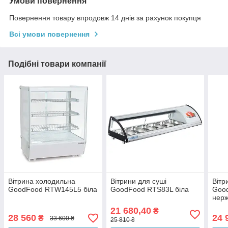
Умови повернення
Повернення товару впродовж 14 днів за рахунок покупця
Всі умови повернення
Подібні товари компанії
Вітрина холодильна
Вітрини для суші
Вітр
GoodFood RTW145L5 біла
GoodFood RTS83L біла
Goo
нерж
21 680,40
₴
28 560
24 
₴
33 600 ₴
25 810 ₴