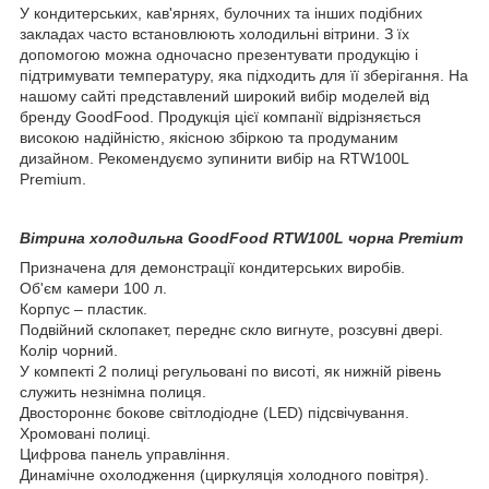
У кондитерських, кав'ярнях, булочних та інших подібних
закладах часто встановлюють холодильні вітрини. З їх
допомогою можна одночасно презентувати продукцію і
підтримувати температуру, яка підходить для її зберігання. На
нашому сайті представлений широкий вибір моделей від
бренду GoodFood. Продукція цієї компанії відрізняється
високою надійністю, якісною збіркою та продуманим
дизайном. Рекомендуємо зупинити вибір на RTW100L
Premium.
Вітрина холодильна GoodFood RTW100L чорна Premium
Призначена для демонстрації кондитерських виробів.
Об'єм камери 100 л.
Корпус – пластик.
Подвійний склопакет, переднє скло вигнуте, розсувні двері.
Колір чорний.
У компекті 2 полиці регульовані по висоті, як нижній рівень
служить незнімна полиця.
Двостороннє бокове світлодіодне (LED) підсвічування.
Хромовані полиці.
Цифрова панель управління.
Динамічне охолодження (циркуляція холодного повітря).