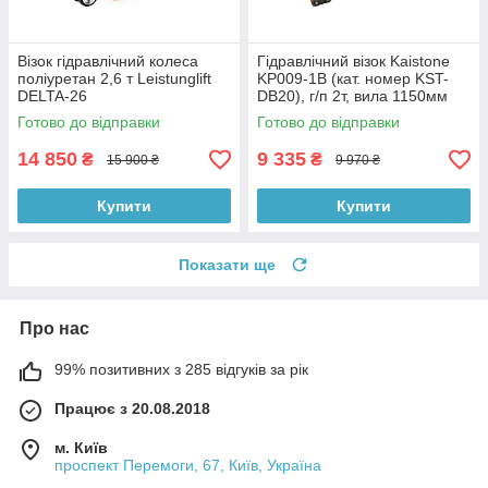
Візок гідравлічний колеса
Гідравлічний візок Kaistone
поліуретан 2,6 т Leistunglift
KP009-1B (кат. номер KST-
DELTA-26
DB20), г/п 2т, вила 1150мм
Готово до відправки
Готово до відправки
14 850
9 335
₴
₴
15 900 ₴
9 970 ₴
Купити
Купити
Показати ще
Про нас
99% позитивних з 285 відгуків за рік
Працює з 20.08.2018
м. Київ
проспект Перемоги, 67, Київ, Україна