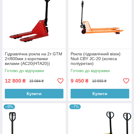
Гідравлічна рокла на 2т GTM
Рокла (гідравлічний візок)
2т/800мм з короткими
Niuli CBY JС-20 (колеса
вилами (AC20(HTA20))
поліуретан)
Готово до відправки
Готово до відправки
12 800
9 450
₴
₴
15 084 ₴
10 555 ₴
Купити
Купити
–9%
–7%