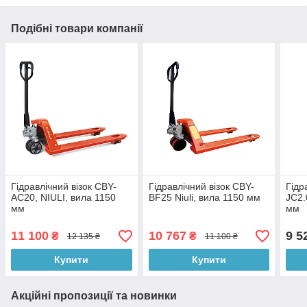
Подібні товари компанії
Гідравлічний візок CBY-
Гідравлічний візок CBY-
Гідр
AC20, NIULI, вила 1150
BF25 Niuli, вила 1150 мм
JC2.
мм
мм
11 100
10 767
9 5
₴
₴
12 135 ₴
11 100 ₴
Купити
Купити
Акційні пропозиції та новинки