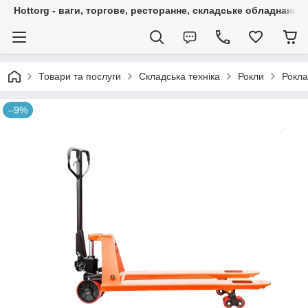
Hottorg - ваги, торгове, ресторанне, складське обладнання
Товари та послуги
Складська техніка
Рокли
Рокла
–9%