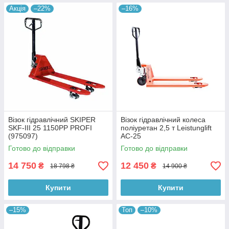
Акція
–22%
–16%
Візок гідравлічний SKIPER
Візок гідравлічний колеса
SKF-III 25 1150PP PROFI
поліуретан 2,5 т Leistunglift
(975097)
AC-25
Готово до відправки
Готово до відправки
14 750
12 450
₴
₴
18 798 ₴
14 900 ₴
Купити
Купити
–15%
Топ
–10%