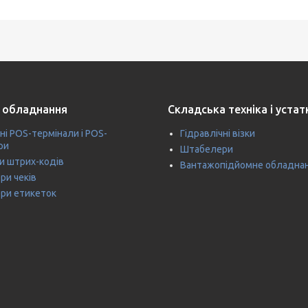
 обладнання
Складська техніка і уста
ні POS-термінали і POS-
Гідравлічні візки
ри
Штабелери
и штрих-кодів
Вантажопідйомне обладна
ри чеків
ри етикеток