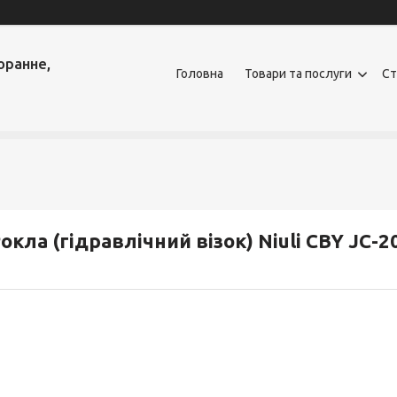
оранне,
Головна
Товари та послуги
Ст
окла (гідравлічний візок) Niuli CBY JС-2