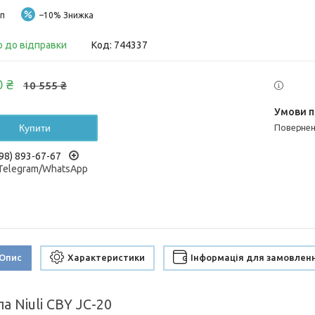
п
–10%
о до відправки
Код:
744337
0 ₴
10 555 ₴
Купити
поверне
98) 893-67-67
/Telegram/WhatsApp
Опис
Характеристики
Інформація для замовлен
а Niuli CBY JС-20