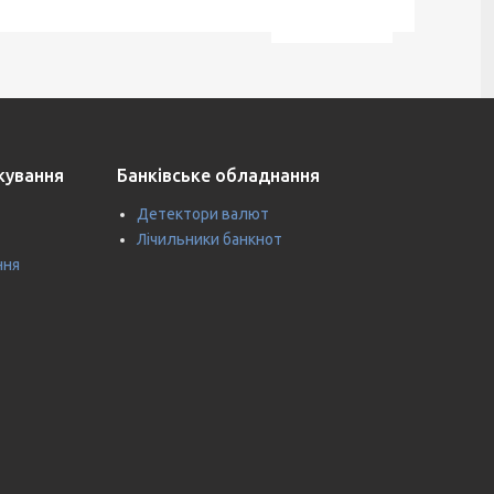
ткування
Банківське обладнання
Детектори валют
Лічильники банкнот
ння