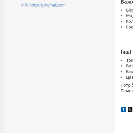
Важл
info.hottorg@gmail.com
• Віз
• Мод
• Кол
• Рок
Інші
• Три
• Вил
• Візо
• Ця 
Потрі
Гаран