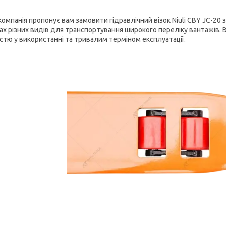
компанія пропонує вам замовити гідравлічний візок Niuli CBY ЈС-20
ах різних видів для транспортування широкого переліку вантажів. 
істю у використанні та тривалим терміном експлуатації.