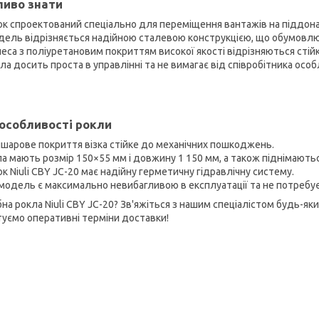
иво знати
ок спроектований спеціально для переміщення вантажів на піддонах
ель відрізняється надійною сталевою конструкцією, що обумовлю
еса з поліуретановим покриттям високої якості відрізняються стій
ла досить проста в управлінні та не вимагає від співробітника особ
 особливості рокли
шарове покриття візка стійке до механічних пошкоджень.
а мають розмір 150×55 мм і довжину 1 150 мм, а також піднімаються
к Niuli CBY ЈС-20 має надійну герметичну гідравлічну систему.
модель є максимально невибагливою в експлуатації та не потребу
бна рокла Niuli CBY ЈС-20? Зв'яжіться з нашим спеціалістом будь-я
туємо оперативні терміни доставки!