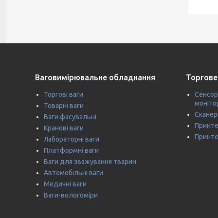
Ваговимірювальне обладнання
Торгове
Торгові ваги
Сенсор
моніто
Товарні ваги
Сканер
Ваги фасувальні
Принте
Кранові ваги
Принте
Лабораторні ваги
Платформні ваги
Ваги для зважування тварин
Автомобільні ваги
Медичні ваги
Ваги-вологоміри