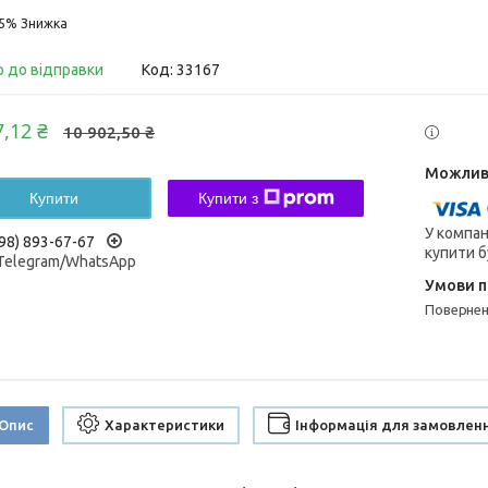
15%
о до відправки
Код:
33167
7,12 ₴
10 902,50 ₴
Купити
Купити з
У компан
98) 893-67-67
купити б
/Telegram/WhatsApp
поверне
Опис
Характеристики
Інформація для замовлен