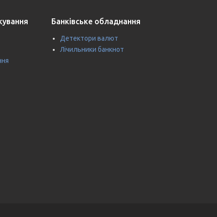
ткування
Банківське обладнання
Детектори валют
Лічильники банкнот
ння