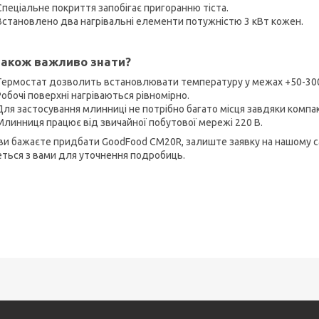
Спеціальне покриття запобігає пригоранню тіста.
Встановлено два нагрівальні елементи потужністю 3 кВт кожен.
акож важливо знати?
Термостат дозволить встановлювати температуру у межах +50-30
Робочі поверхні нагріваються рівномірно.
Для застосування млинниці не потрібно багато місця завдяки компа
Млинниця працює від звичайної побутової мережі 220 В.
ви бажаєте придбати GoodFood CM20R, залиште заявку на нашому са
еться з вами для уточнення подробиць.