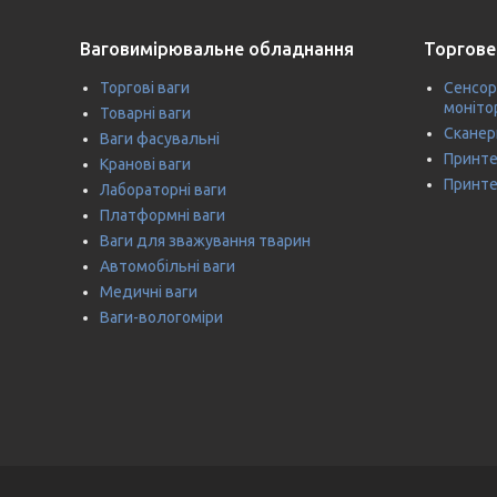
Ваговимірювальне обладнання
Торгове
Торгові ваги
Сенсор
моніто
Товарні ваги
Сканер
Ваги фасувальні
Принте
Кранові ваги
Принте
Лабораторні ваги
Платформні ваги
Ваги для зважування тварин
Автомобільні ваги
Медичні ваги
Ваги-вологоміри