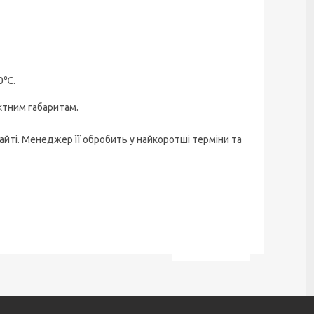
0℃.
ктним габаритам.
йті. Менеджер її обробить у найкоротші терміни та