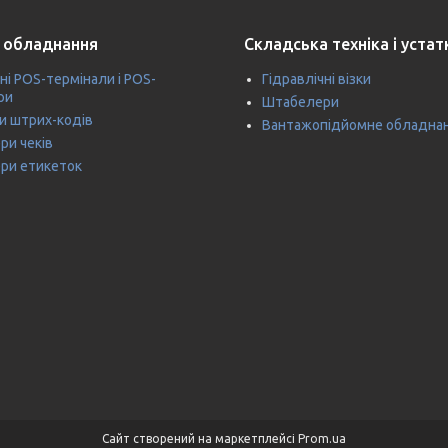
 обладнання
Складська техніка і уста
ні POS-термінали і POS-
Гідравлічні візки
ри
Штабелери
и штрих-кодів
Вантажопідйомне обладна
ри чеків
ри етикеток
Сайт створений на маркетплейсі
Prom.ua