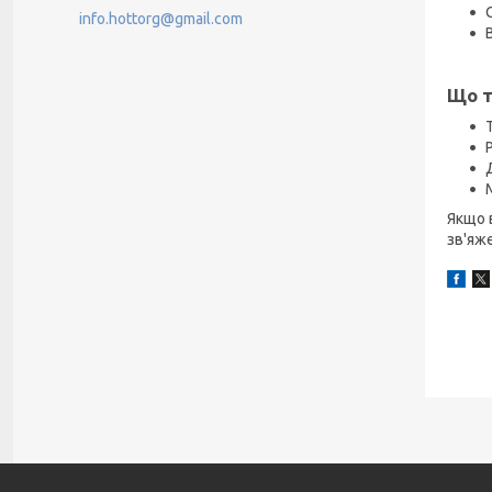
info.hottorg@gmail.com
Що т
Якщо 
зв'яж