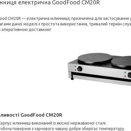
нниця електрична GoodFood CM20R
ood CM20R — електрична млинниця, призначена для застосування у
агами даної моделі є простота використання, тривалий термін служб
 з оперативною доставкою!
ливості GoodFood CM20R
Корпус млинниці виконаний із якісної нержавіючої сталі.
Робоча поверхня з харчового чавуну добре зберігає температуру.