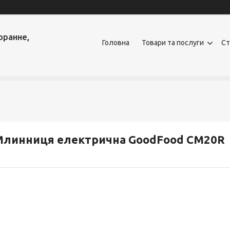
оранне,
Головна
Товари та послуги
Ст
Млинниця електрична GoodFood CM20R