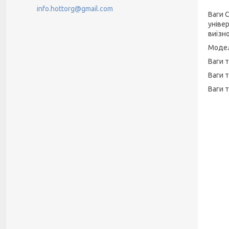
info.hottorg@gmail.com
Ваги 
уніве
виїзно
Модел
Ваги 
Ваги 
Ваги 