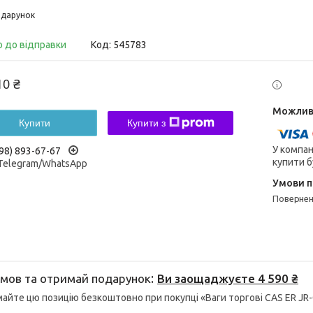
дарунок
о до відправки
Код:
545783
10 ₴
Купити
Купити з
У компан
98) 893-67-67
купити б
/Telegram/WhatsApp
поверне
мов та отримай подарунок
Ви заощаджуєте 4 590 ₴
йте цю позицію безкоштовно при покупці «Ваги торгові CAS ER JR-CB