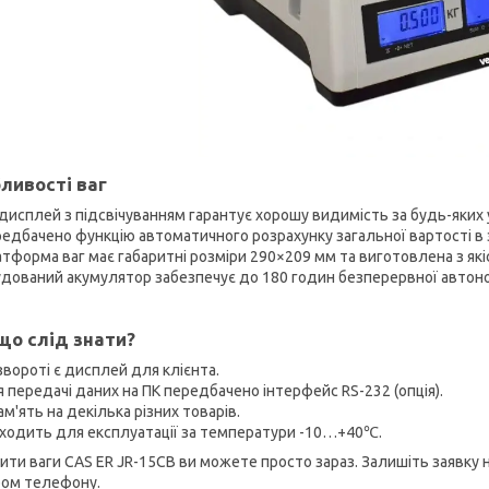
ливості ваг
дисплей з підсвічуванням гарантує хорошу видимість за будь-яких 
едбачено функцію автоматичного розрахунку загальної вартості в з
тформа ваг має габаритні розміри 290×209 мм та виготовлена з якіс
дований акумулятор забезпечує до 180 годин безперервної автоно
що слід знати?
звороті є дисплей для клієнта.
 передачі даних на ПК передбачено інтерфейс RS-232 (опція).
м'ять на декілька різних товарів.
ходить для експлуатації за температури -10…+40℃.
ити ваги CAS ER JR-15CB ви можете просто зараз. Залишіть заявку
ом телефону.