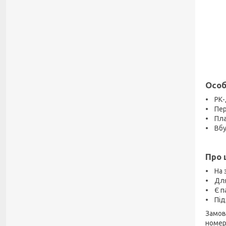
Особ
• РК-
• Пер
• Пла
• Вбу
Про 
• На 
• Для
• Є па
• Під
Замов
номер