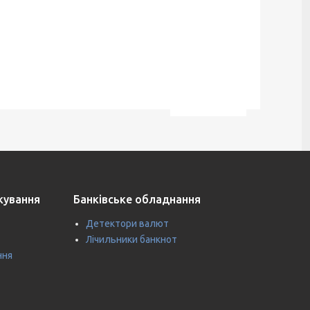
ткування
Банківське обладнання
Детектори валют
Лічильники банкнот
ння