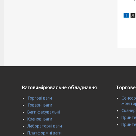
Ваговимірювальне обладнання
Торгове
Торгові ваги
Сенсор
моніто
Товарні ваги
Сканер
Ваги фасувальні
Принте
Кранові ваги
Принте
Лабораторні ваги
Платформні ваги