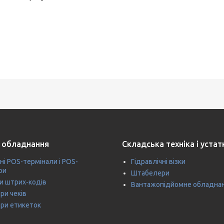
 обладнання
Складська техніка і уста
ні POS-термінали і POS-
Гідравлічні візки
ри
Штабелери
и штрих-кодів
Вантажопідйомне обладна
ри чеків
ри етикеток