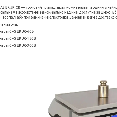
CAS ER JR-CB — торговий прилад, який можна назвати одним з найк
рсальна у використанні, максимально надійна, доступна за ціною. 
ї торгівлі або при вимкненні електрики. Замовити ваги з доставкою
ьний ряд:
тогові CAS ER JR-6CB
тогові CAS ER JR-15CB
тогові CAS ER JR-30CB