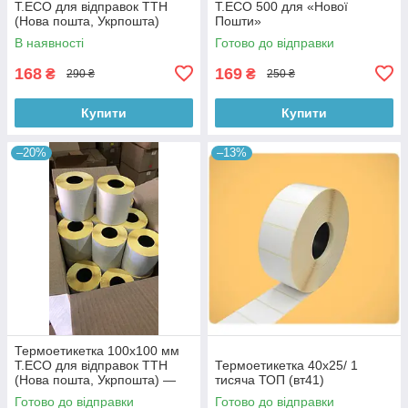
Т.ЕСО для відправок ТТН
Т.ЕСО 500 для «Нової
(Нова пошта, Укрпошта)
Пошти»
В наявності
Готово до відправки
168
169
₴
₴
290 ₴
250 ₴
Купити
Купити
–20%
–13%
Термоетикетка 100х100 мм
Т.ЕСО для відправок ТТН
Термоетикетка 40x25/ 1
(Нова пошта, Укрпошта) —
тисяча ТОП (вт41)
упаковка 18 шт.
Готово до відправки
Готово до відправки