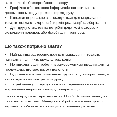
виготовлені з бездерев’яного паперу.
• Графічна або текстова інформація наноситься за
допомогою методу прямого термодруку.
• Етикетки переважно застосовуються для маркування
товарів, які мають короткий термін реалізації та зберігання.
• Для друку етикеток не потрібні додаткові матеріали,
включаючи порошок або фарбу для принтера.
Що також потрібно знати?
• Найчастіше застосовується для маркування товарів,
пакування, цінників, друку штрих-кодів.
• Не підходить для роботи із замороженими продуктами та
продукцією, що має високу вологість.
• Відрізняються максимальною зручністю у використанні, а
також відмінним контрастом друку.
• Затребувані у сфері доставки та перевезення вантажів,
маркування широкого спектру товарів тощо.
Бажаєте придбати термоетикетку T.Eco? Залиште заявку на
сайті нашої компанії. Менеджер обробить її в найкоротші
терміни та зв'яжеться з вами для уточнення деталей.