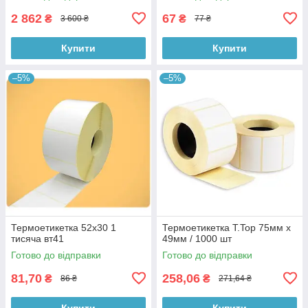
2 862
67
₴
₴
3 600 ₴
77 ₴
Купити
Купити
–5%
–5%
Термоетикетка 52x30 1
Термоетикетка T.Top 75мм х
тисяча вт41
49мм / 1000 шт
Готово до відправки
Готово до відправки
81,70
258,06
₴
₴
86 ₴
271,64 ₴
Купити
Купити