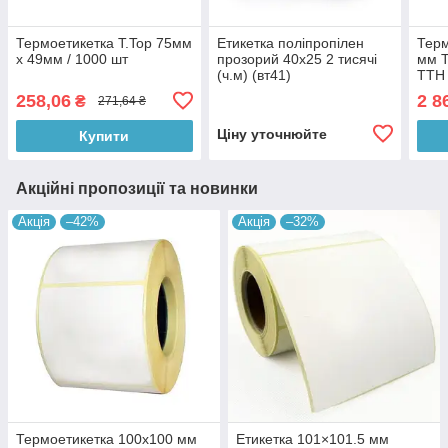
Термоетикетка T.Top 75мм
Етикетка поліпропілен
Терм
х 49мм / 1000 шт
прозорий 40x25 2 тисячі
мм Т
(ч.м) (вт41)
ТТН 
Укрп
258,06
2 8
₴
271,64 ₴
шт.
Ціну уточнюйте
Купити
Акційні пропозиції та новинки
Акція
–42%
Акція
–32%
Термоетикетка 100х100 мм
Етикетка 101×101.5 мм