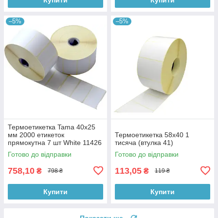
–5%
–5%
Термоетикетка Tama 40х25
мм 2000 етикеток
Термоетикетка 58х40 1
прямокутна 7 шт White 11426
тисяча (втулка 41)
Готово до відправки
Готово до відправки
758,10
113,05
₴
₴
798 ₴
119 ₴
Купити
Купити
Показати ще