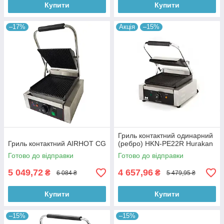
Купити
Купити
–17%
Акція
–15%
Гриль контактний одинарний
Гриль контактний AIRHOT CG
(ребро) HKN-PE22R Hurakan
Готово до відправки
Готово до відправки
5 049,72
4 657,96
₴
₴
6 084 ₴
5 479,95 ₴
Купити
Купити
–15%
–15%