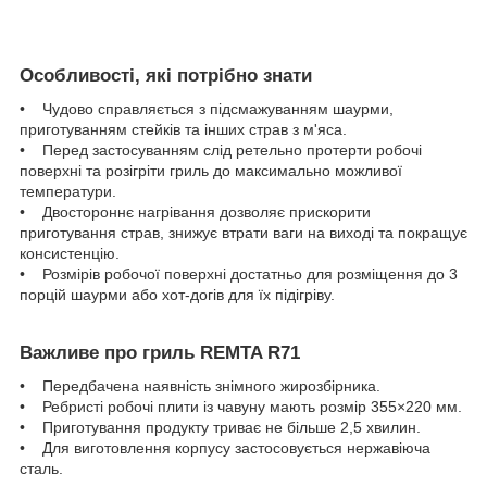
Особливості, які потрібно знати
• Чудово справляється з підсмажуванням шаурми,
приготуванням стейків та інших страв з м'яса.
• Перед застосуванням слід ретельно протерти робочі
поверхні та розігріти гриль до максимально можливої
температури.
• Двостороннє нагрівання дозволяє прискорити
приготування страв, знижує втрати ваги на виході та покращує
консистенцію.
• Розмірів робочої поверхні достатньо для розміщення до 3
порцій шаурми або хот-догів для їх підігріву.
Важливе про гриль REMTA R71
• Передбачена наявність знімного жирозбірника.
• Ребристі робочі плити із чавуну мають розмір 355×220 мм.
• Приготування продукту триває не більше 2,5 хвилин.
• Для виготовлення корпусу застосовується нержавіюча
сталь.