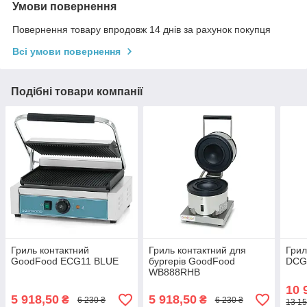
Умови повернення
Повернення товару впродовж 14 днів за рахунок покупця
Всі умови повернення
Подібні товари компанії
Гриль контактний
Гриль контактний для
Грил
GoodFood ECG11 BLUE
бургерів GoodFood
DC
WB888RHB
10 
5 918,50
5 918,50
₴
₴
6 230 ₴
6 230 ₴
13 15