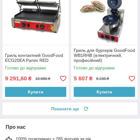
Гриль для бургерів GoodFood
Гриль контактний GoodFood
WB1RHB (електричний,
ECG20EA Panini RED
професійний)
Готово до відправки
Готово до відправки
9 291,60
5 607
₴
₴
10 680 ₴
6 230 ₴
Купити
Купити
Показати ще
Про нас
100% позитивних з 285 відгуків за рік