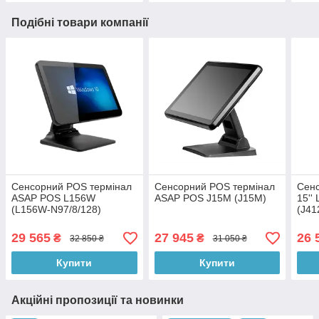
Подібні товари компанії
Сенсорний POS термінал
Сенсорний POS термінал
Сен
ASAP POS L156W
ASAP POS J15M (J15M)
15''
(L156W-N97/8/128)
(J41
дисп
29 565
27 945
26 
₴
₴
32 850 ₴
31 050 ₴
Купити
Купити
Акційні пропозиції та новинки