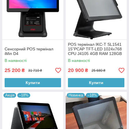
POS термінал IKC-T SL1541
Сенсорний POS термінал
15”PCAP TFT-LED 1024х768
iMin D4
CPU J4105 4GB RAM 128GB
SSD без ОС
В наявності
В наявності
25 200
20 900
₴
₴
31 710 ₴
25 680 ₴
Купити
Купити
Акція
–18%
Новинка
–18%