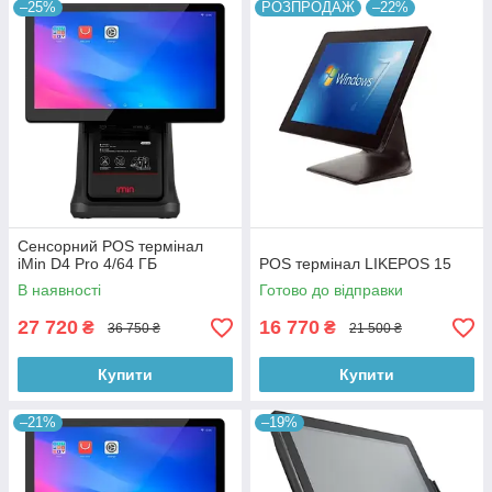
–25%
РОЗПРОДАЖ
–22%
Сенсорний POS термінал
iMin D4 Pro 4/64 ГБ
POS термінал LIKEPOS 15
В наявності
Готово до відправки
27 720
16 770
₴
₴
36 750 ₴
21 500 ₴
Купити
Купити
–21%
–19%