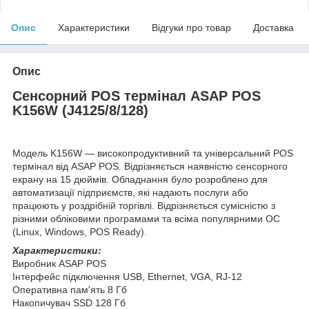
Опис
Характеристики
Відгуки про товар
Доставка
Опис
Сенсорний POS термінал ASAP POS
K156W (J4125/8/128)
Модель K156W — високопродуктивний та універсальний POS
термінал від ASAP POS. Відрізняється наявністю сенсорного
екрану на 15 дюймів. Обладнання було розроблено для
автоматизації підприємств, які надають послуги або
працюють у роздрібній торгівлі. Відрізняється сумісністю з
різними обліковими програмами та всіма популярними ОС
(Linux, Windows, POS Ready).
Характеристики:
Виробник ASAP POS
Інтерфейс підключення USB, Ethernet, VGA, RJ-12
Оперативна пам'ять 8 Гб
Накопичувач SSD 128 Гб