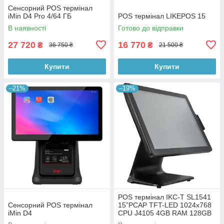
Сенсорний POS термінал
iMin D4 Pro 4/64 ГБ
POS термінал LIKEPOS 15
В наявності
Готово до відправки
27 720
16 770
₴
₴
36 750 ₴
21 500 ₴
Купити
Купити
–21%
–19%
POS термінал IKC-T SL1541
Сенсорний POS термінал
15”PCAP TFT-LED 1024х768
iMin D4
CPU J4105 4GB RAM 128GB
SSD без ОС