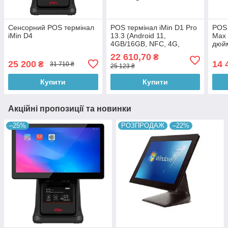
Сенсорний POS термінал
POS термінал iMin D1 Pro
POS 
iMin D4
13.3 (Android 11,
Max 
4GB/16GB, NFC, 4G,
дюйм
принтер 58 мм)
прин
22 610,70
₴
25 200
14 
₴
31 710 ₴
25 123 ₴
Купити
Купити
Акційні пропозиції та новинки
–25%
РОЗПРОДАЖ
–22%