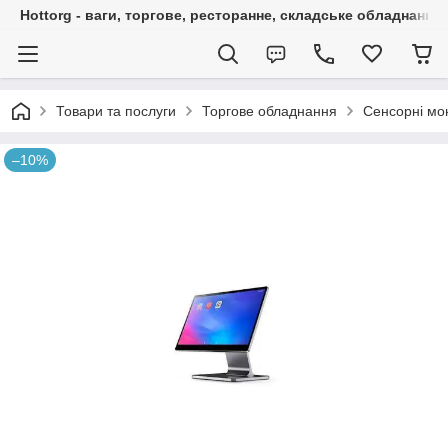
Hottorg - ваги, торгове, ресторанне, складське обладнання
Товари та послуги
Торгове обладнання
Сенсорні мо
–10%