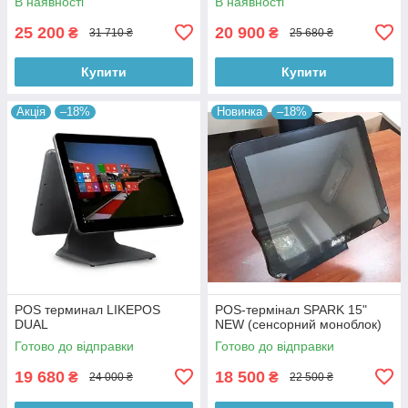
В наявності
В наявності
25 200
20 900
₴
₴
31 710 ₴
25 680 ₴
Купити
Купити
Акція
–18%
Новинка
–18%
POS терминал LIKEPOS
POS-термінал SPARK 15"
DUAL
NEW (сенсорний моноблок)
Готово до відправки
Готово до відправки
19 680
18 500
₴
₴
24 000 ₴
22 500 ₴