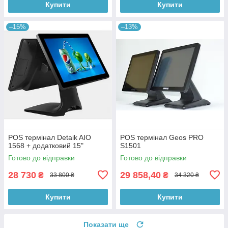
Купити
Купити
–15%
–13%
POS термінал Detaik AIO
POS термінал Geos PRO
1568 + додатковий 15"
S1501
Готово до відправки
Готово до відправки
28 730
29 858,40
₴
₴
33 800 ₴
34 320 ₴
Купити
Купити
Показати ще