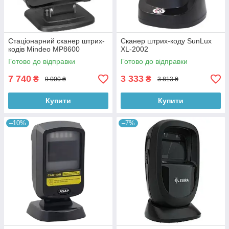
Стаціонарний сканер штрих-
Сканер штрих-коду SunLux
кодів Mindeo MP8600
XL-2002
Готово до відправки
Готово до відправки
7 740
3 333
₴
₴
9 000 ₴
3 813 ₴
Купити
Купити
–10%
–7%