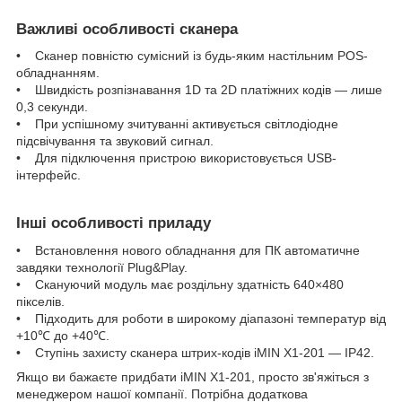
Важливі особливості сканера
• Сканер повністю сумісний із будь-яким настільним POS-
обладнанням.
• Швидкість розпізнавання 1D та 2D платіжних кодів — лише
0,3 секунди.
• При успішному зчитуванні активується світлодіодне
підсвічування та звуковий сигнал.
• Для підключення пристрою використовується USB-
інтерфейс.
Інші особливості приладу
• Встановлення нового обладнання для ПК автоматичне
завдяки технології Plug&Play.
• Скануючий модуль має роздільну здатність 640×480
пікселів.
• Підходить для роботи в широкому діапазоні температур від
+10℃ до +40℃.
• Ступінь захисту сканера штрих-кодів iMIN X1-201 — IP42.
Якщо ви бажаєте придбати iMIN X1-201, просто зв'яжіться з
менеджером нашої компанії. Потрібна додаткова