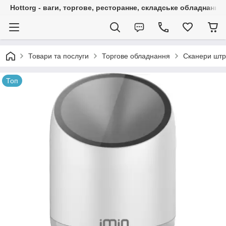
Hottorg - ваги, торгове, ресторанне, складське обладнання
Товари та послуги
Торгове обладнання
Сканери штр
Топ