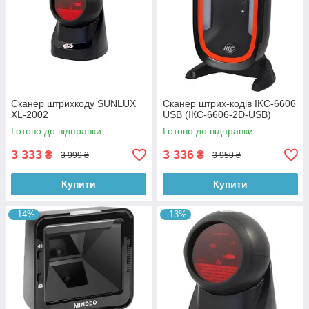
Сканер штрихкоду SUNLUX
Сканер штрих-кодів IKC-6606
XL-2002
USB (ІКС-6606-2D-USB)
Готово до відправки
Готово до відправки
3 333
3 336
₴
₴
3 999 ₴
3 950 ₴
Купити
Купити
–14%
–13%