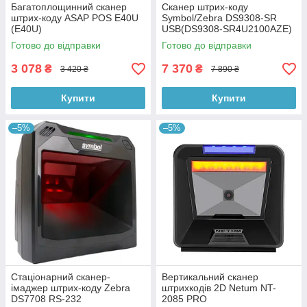
Багатоплощинний сканер
Сканер штрих-коду
штрих-коду ASAP POS E40U
Symbol/Zebra DS9308-SR
(E40U)
USB(DS9308-SR4U2100AZE)
Готово до відправки
Готово до відправки
3 078
7 370
₴
₴
3 420 ₴
7 890 ₴
Купити
Купити
–5%
–5%
Стаціонарний сканер-
Вертикальний сканер
імаджер штрих-коду Zebra
штрихкодів 2D Netum NT-
DS7708 RS-232
2085 PRO