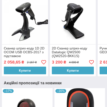
Сканер штрих-коду 1D 2D
2D Сканер штрих-коду
Ручн
OCOM USB OCBS-2017 з
Datalogic QW2500
GEO
підставкою
(QW2520-BKK1S)
2 058,65
3 200
2 6
₴
₴
2 167 ₴
4 000 ₴
Купити
Купити
Акційні пропозиції та новинки
–17%
–16%