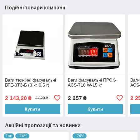
Подібні товари компанії
Ваги технічні фасувальні
Ваги фасувальні ПРОК-
Ваги
ВТЕ-3Т3-Б (3 кг, 0.5 г)
ACS-710 W-15 кг
ACS-
2 143,20
2 257
2 2
₴
₴
2 820 ₴
Купити
Купити
Акційні пропозиції та новинки
Топ
–24%
–24%