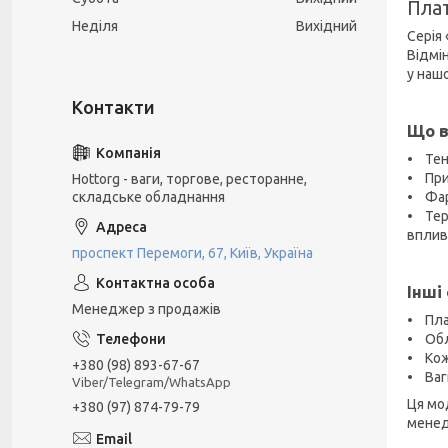
Пла
Неділя
Вихідний
Серія
Відмі
у наш
Що в
• Тен
• При
Hottorg - ваги, торгове, ресторанне,
складське обладнання
• Фар
• Тер
вплив
проспект Перемоги, 67, Київ, Україна
Інші
Менеджер з продажів
• Пла
• Обл
• Кож
+380 (98) 893-67-67
• Ваг
Viber/Telegram/WhatsApp
Ця мо
+380 (97) 874-79-79
менед