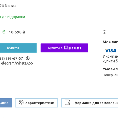
10%
о до відправки
1 ₴
10 690 ₴
Купити
Купити з
У компан
98) 893-67-67
купити б
/Telegram/WhatsApp
поверне
Опис
Характеристики
Інформація для замовлен