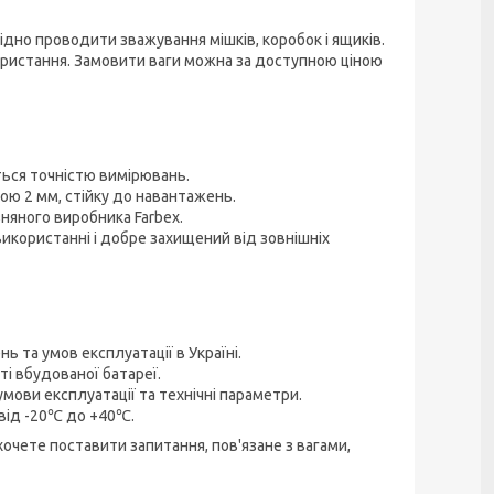
дно проводити зважування мішків, коробок і ящиків.
ористання. Замовити ваги можна за доступною ціною
ться точністю вимірювань.
ю 2 мм, стійку до навантажень.
яного виробника Farbex.
икористанні і добре захищений від зовнішніх
та умов експлуатації в Україні.
і вбудованої батареї.
мови експлуатації та технічні параметри.
 від -20℃ до +40℃.
очете поставити запитання, пов'язане з вагами,