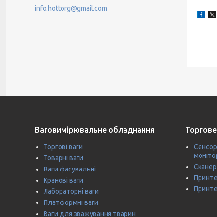
info.hottorg@gmail.com
Ваговимірювальне обладнання
Торгове
Торгові ваги
Сенсор
моніто
Товарні ваги
Сканер
Ваги фасувальні
Принте
Кранові ваги
Принте
Лабораторні ваги
Платформні ваги
Ваги для зважування тварин