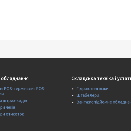
 обладнання
Складська техніка і уста
ні POS-термінали і POS-
Гідравлічні візки
ри
Штабелери
и штрих-кодів
Вантажопідйомне обладна
ри чеків
ри етикеток