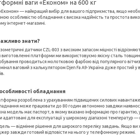
тформні ваги «Економ» на 600 кг
 «Економ» — найкращий вибір для вашого підприємства, якщо необхі
нною особливістю обладнання є висока надійність та простота вик
ому інтернет-магазині.
ажливо знати?
зометричні датчики CZL-803 з високим запасом міцності відрізняю
 виготовленні платформи ми використовуємо якісну сталь товщино
бування проводиться молотковою фарбою від популярного вітчизн
мінал ваговий з калькулятором Djen Fa A9-Україна дуже простий у в
ів.
 особливості обладнання
тформа розроблена з урахуванням підвищених силових навантажень 
аднання може працювати до 80 годин автономно завдяки наявност
на модель має паспорт, в якому вказано інформацію про гарантію, у
и адаптовані для експлуатації у широкому діапазоні температур —
дель — відмінне рішення для широкого переліку завдань. Якщо ви х
жер завжди готовий відповісти на нього у телефонному режимі.