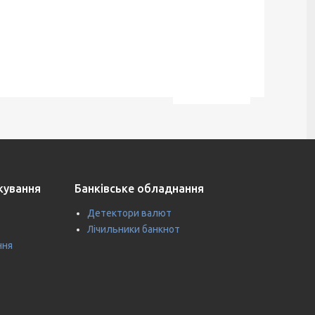
ткування
Банківське обладнання
Детектори валют
Лічильники банкнот
ння