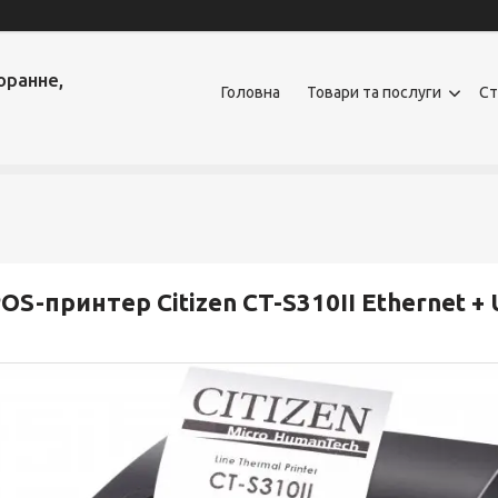
оранне,
Головна
Товари та послуги
Ст
OS-принтер Citizen CT-S310II Ethernet +