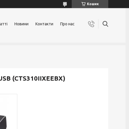
Кошик
атті
Новини
Контакти
Про нас
 USB (CTS310IIXEEBX)