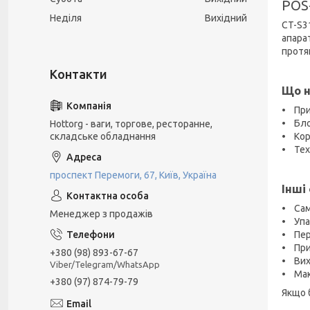
POS-
Неділя
Вихідний
CT-S31
апара
протя
Що н
• При
• Бло
Hottorg - ваги, торгове, ресторанне,
складське обладнання
• Кор
• Тех
проспект Перемоги, 67, Київ, Україна
Інші
• Сам
Менеджер з продажів
• Упа
• Пер
• При
+380 (98) 893-67-67
• Вихі
Viber/Telegram/WhatsApp
• Мак
+380 (97) 874-79-79
Якщо 