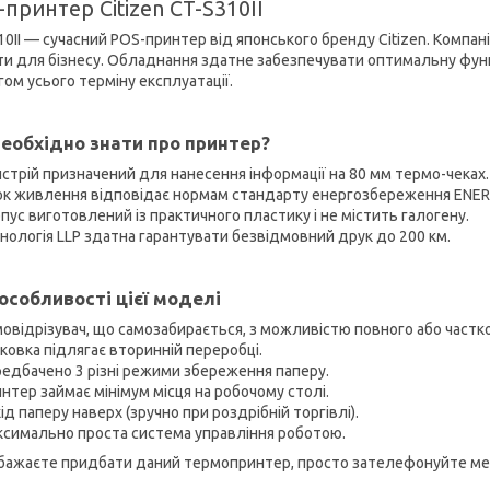
принтер Citizen CT-S310II
0II — сучасний POS-принтер від японського бренду Citizen. Компанія
ти для бізнесу. Обладнання здатне забезпечувати оптимальну функц
гом усього терміну експлуатації.
еобхідно знати про принтер?
стрій призначений для нанесення інформації на 80 мм термо-чеках.
к живлення відповідає нормам стандарту енергозбереження ENER
пус виготовлений із практичного пластику і не містить галогену.
нологія LLP здатна гарантувати безвідмовний друк до 200 км.
 особливості цієї моделі
овідрізувач, що самозабирається, з можливістю повного або частко
ковка підлягає вторинній переробці.
едбачено 3 різні режими збереження паперу.
нтер займає мінімум місця на робочому столі.
д паперу наверх (зручно при роздрібній торгівлі).
симально проста система управління роботою.
бажаєте придбати даний термопринтер, просто зателефонуйте мен