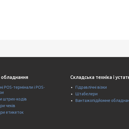
 обладнання
Складська техніка і уста
ні POS-термінали і POS-
Гідравлічні візки
ри
Штабелери
и штрих-кодів
Вантажопідйомне обладна
ри чеків
ри етикеток