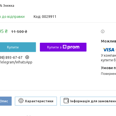
7%
о до відправки
Код:
0029911
95 ₴
11 500 ₴
Купити
Купити з
У компан
98) 893-67-67
купити б
/Telegram/WhatsApp
поверне
Опис
Характеристики
Інформація для замовлен