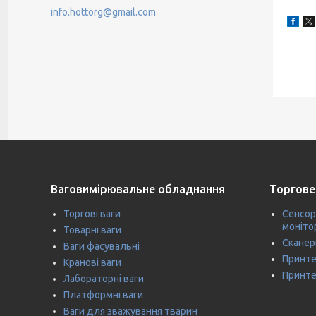
info.hottorg@gmail.com
Ваговимірювальне обладнання
Торгове
Торгові ваги
Сенсор
моніто
Товарні ваги
Сканер
Ваги фасувальні
Принте
Кранові ваги
Принте
Лабораторні ваги
Платформні ваги
Ваги для зважування тварин