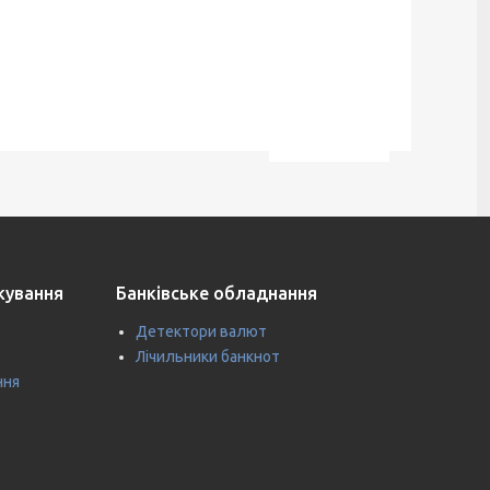
ткування
Банківське обладнання
Детектори валют
Лічильники банкнот
ння