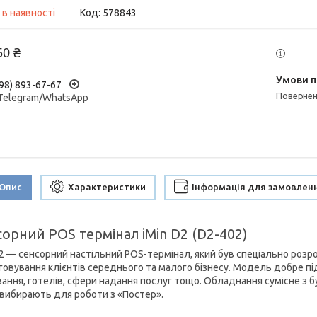
 в наявності
Код:
578843
50 ₴
98) 893-67-67
поверне
/Telegram/WhatsApp
Опис
Характеристики
Інформація для замовлен
орний POS термінал iMin D2 (D2-402)
D2 — сенсорний настільний POS-термінал, який був спеціально роз
говування клієнтів середнього та малого бізнесу. Модель добре під
вання, готелів, сфери надання послуг тощо. Обладнання сумісне з 
 вибирають для роботи з «Постер».