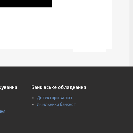
ткування
Банківське обладнання
Детектори валют
Лічильники банкнот
ння