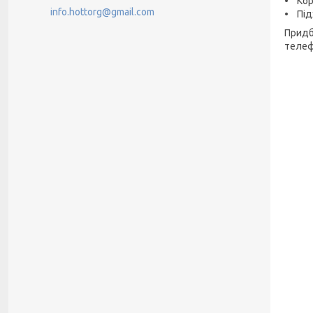
• Кор
info.hottorg@gmail.com
• Під
Придб
телеф