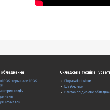
 обладнання
Складська техніка і уста
ні POS-термінали і POS-
Гідравлічні візки
ри
Штабелери
и штрих-кодів
Вантажопідйомне обладна
ри чеків
ри етикеток