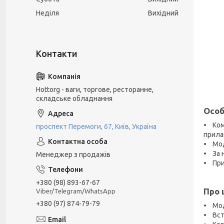
Неділя
Вихідний
Hottorg - ваги, торгове, ресторанне,
складське обладнання
Особ
• Ком
проспект Перемоги, 67, Київ, Україна
прила
• Мод
• За 
Менеджер з продажів
• При
+380 (98) 893-67-67
Про 
Viber/Telegram/WhatsApp
+380 (97) 874-79-79
• Мод
• Вст