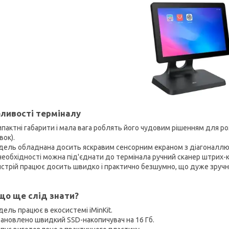
ливості терміналу
пактні габарити і мала вага роблять його чудовим рішенням для ро
вок).
ель обладнана досить яскравим сенсорним екраном з діагоналлю
необхідності можна під'єднати до термінала ручний сканер штрих-к
стрій працює досить швидко і практично безшумно, що дуже зручн
що ще слід знати?
ель працює в екосистемі iMinKit.
ановлено швидкий SSD-накопичувач на 16 Гб.