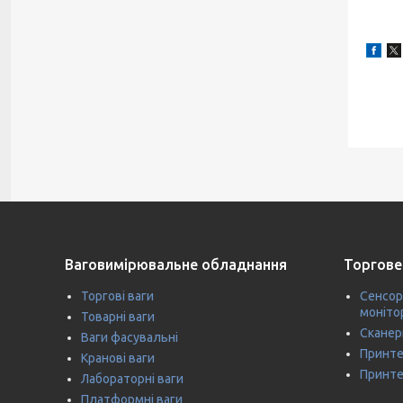
Ваговимірювальне обладнання
Торгове
Торгові ваги
Сенсор
моніто
Товарні ваги
Сканер
Ваги фасувальні
Принте
Кранові ваги
Принте
Лабораторні ваги
Платформні ваги