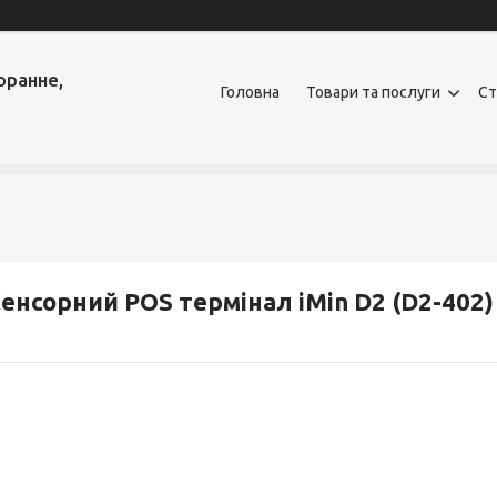
оранне,
Головна
Товари та послуги
Ст
енсорний POS термінал iMin D2 (D2-402)