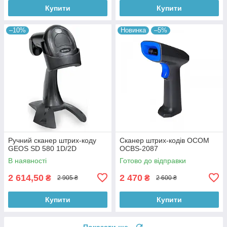
Купити
Купити
–10%
Новинка
–5%
Ручний сканер штрих-коду
Сканер штрих-кодів OCOM
GEOS SD 580 1D/2D
OCBS-2087
В наявності
Готово до відправки
2 614,50
2 470
₴
₴
2 905 ₴
2 600 ₴
Купити
Купити
Показати ще