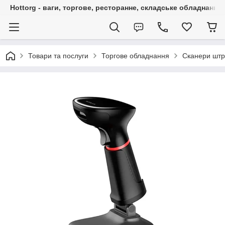
Hottorg - ваги, торгове, ресторанне, складське обладнання
Товари та послуги
Торгове обладнання
Сканери штр