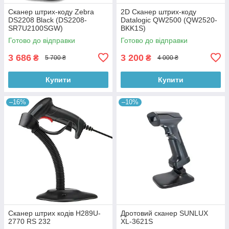
Сканер штрих-коду Zebra
2D Сканер штрих-коду
DS2208 Black (DS2208-
Datalogic QW2500 (QW2520-
SR7U2100SGW)
BKK1S)
Готово до відправки
Готово до відправки
3 686
3 200
₴
₴
5 700 ₴
4 000 ₴
Купити
Купити
–16%
–10%
Сканер штрих кодів H289U-
Дротовий сканер SUNLUX
2770 RS 232
XL-3621S