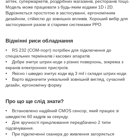
аптек, супермаркетів, роздрібних магазинів, ресторанів тощо.
Модель може працювати з будь-яким кодами 1D і 2D.
Відрізняється простотою в застосуванні, ергономічним
дизайном, стійкістю до зовнішніх впливів. Хороший вибір для
застосування разом зі старими системами РРО.
Відмінні риси обладнання
• RS 232 (COM-порт) потрібен для підключення до
спеціальних терміналів і касових апаратів.
• Добре зчитує штрих-коди з різних поверхонь, зокрема з
екранів електронних пристроїв.
• Якісно і швидко зчитує коди від 3 mil і складні штрих-коди.
• Варто відзначити унікальний зовнішній вигляд, сучасний
дизайн, ергономічну форму.
Про що ще слід знати?
• Встановлено надійний CMOS сенсор, який працює зі
швидкістю 60 кадрів за секунду.
• Для зручності прицілювання передбачено 2 типи
підсвічування.
• При підключенні сканера до живлення загоряється