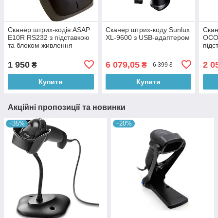
Сканер штрих-кодів ASAP
Сканер штрих-коду Sunlux
Скан
E10R RS232 з підставкою
XL-9600 з USB-адаптером
OCO
та блоком живлення
підс
1 950
6 079,05
2 0
₴
₴
6 399 ₴
Купити
Купити
Акційні пропозиції та новинки
–35%
–20%