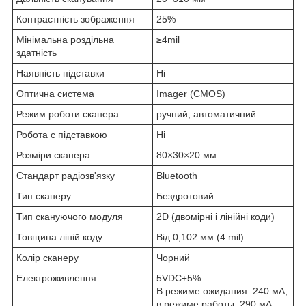
Контрастність зображення
25%
Мінімальна роздільна
≥4mil
здатність
Наявність підставки
Ні
Оптична система
Imager (CMOS)
Режим роботи сканера
ручний, автоматичний
Робота с підставкою
Ні
Розміри сканера
80×30×20 мм
Стандарт радіозв'язку
Bluetooth
Тип сканеру
Бездротовий
Тип скануючого модуля
2D (двомірні і лінійні коди)
Товщина ліній коду
Від 0,102 мм (4 mil)
Колір сканеру
Чорний
Електроживлення
5VDC±5%
В режиме ожидания: 240 мА,
в режиме работы: 290 мА