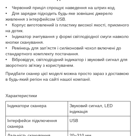
• Червоний приціл спрощує наведення на штрих-код.
• Для зарядки підходить будь-яке зовнішнє джерело
живлення з інтерфейсом USB.
• Корпус виготовлений із пластику високої якості, приємного
на дотик.
• Індикатор зчитування у формі світлодіодної смуги навколо
кнопки сканування.
• Ремінець для зап'ястя і силіконовий чохол включені до
стандартного комплекту постачання.
• Вібровідгук, світлодіодний індикатор і звуковий сигнал для
зворотного зв'язку з користувачем.
Придбати сканер цієї моделі можна просто зараз з доставкою
в будь-який регіон на сайті нашої компанії.
Характеристики
Індикатори сканера
Звуковий сигнал, LED
індикація
Інтерфейси підключення
USB
сканера
Дальність сканування
20~310 мм