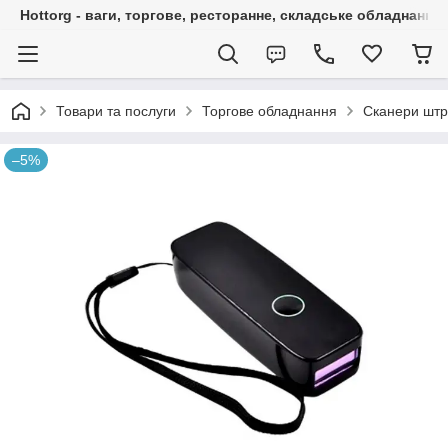
Hottorg - ваги, торгове, ресторанне, складське обладнання
Товари та послуги
Торгове обладнання
Сканери штр
–5%