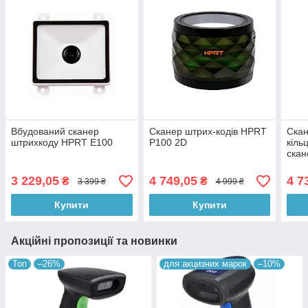
Вбудований сканер
Сканер штрих-кодів HPRT
Скан
штрихкоду HPRT E100
P100 2D
кіль
ска
3 229,05
4 749,05
4 7
₴
₴
3 399 ₴
4 999 ₴
Купити
Купити
Акційні пропозиції та новинки
Топ
–26%
для акцизних марок
–10%