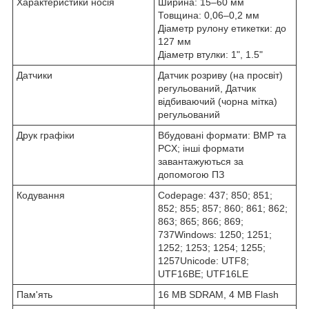
Характеристики носія
Ширина: 15–60 мм
Товщина: 0,06–0,2 мм
Діаметр рулону етикетки: до
127 мм
Діаметр втулки: 1", 1.5"
Датчики
Датчик розриву (на просвіт)
регульований, Датчик
відбиваючий (чорна мітка)
регульований
Друк графіки
Вбудовані формати: BMP та
PCX; інші формати
завантажуються за
допомогою ПЗ
Кодування
Codepage: 437; 850; 851;
852; 855; 857; 860; 861; 862;
863; 865; 866; 869;
737Windows: 1250; 1251;
1252; 1253; 1254; 1255;
1257Unicode: UTF8;
UTF16BE; UTF16LE
Пам'ять
16 MB SDRAM, 4 MB Flash