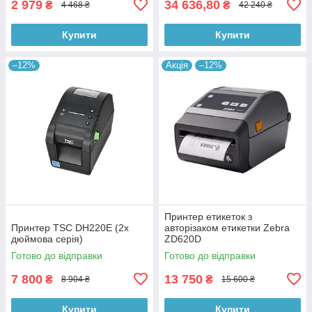
2 979
34 636,80
₴
₴
4 468 ₴
42 240 ₴
Купити
Купити
–12%
Акція
–12%
Принтер етикеток з
Принтер TSC DH220Е (2х
авторізаком етикетки Zebra
дюймова серія)
ZD620D
Готово до відправки
Готово до відправки
7 800
13 750
₴
₴
8 904 ₴
15 600 ₴
Купити
Купити