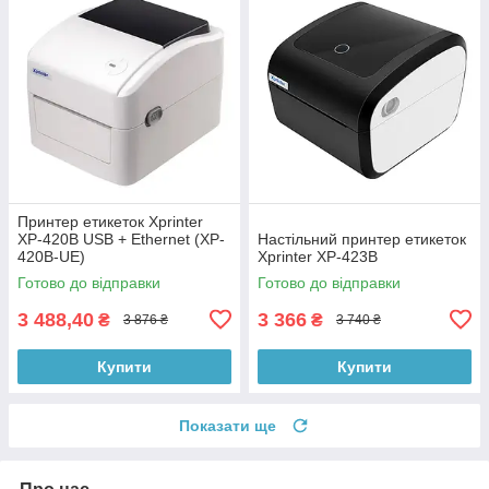
Принтер етикеток Xprinter
XP-420B USB + Ethernet (XP-
Настільний принтер етикеток
420B-UE)
Xprinter XP-423B
Готово до відправки
Готово до відправки
3 488,40
3 366
₴
₴
3 876 ₴
3 740 ₴
Купити
Купити
Показати ще