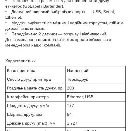
• Поставляється разом із ПЗ для створення та друку
етикеток (GoLabel і Bartender).
• Доступний широкий вибір різних портів — USB, Serial,
Ethernet.
• Модель вирізняється міцним і надійним корпусом, стійким
до зовнішніх впливів.
• Передбачено 2 датчики — розриву і відбиваючий.
Для замовлення принтера етикеток просто зв'яжіться з
менеджером нашої компанії.
Характеристики
Клас принтера
Настільний
Спосіб друку принтера
Термодрук
Роздільна здатність друку, dpi
203
Інтерфейси принтера
Ethernet, USB
Швидкість друку, мм/с
177
Ширина друку, мм
54
Довжина друку (max), мм
1 727