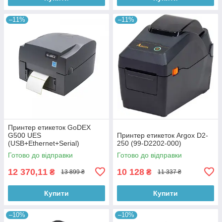
–11%
–11%
Принтер етикеток GoDEX
G500 UES
Принтер етикеток Argox D2-
(USB+Ethernet+Serial)
250 (99-D2202-000)
Готово до відправки
Готово до відправки
12 370,11
10 128
₴
₴
13 899 ₴
11 337 ₴
Купити
Купити
–10%
–10%