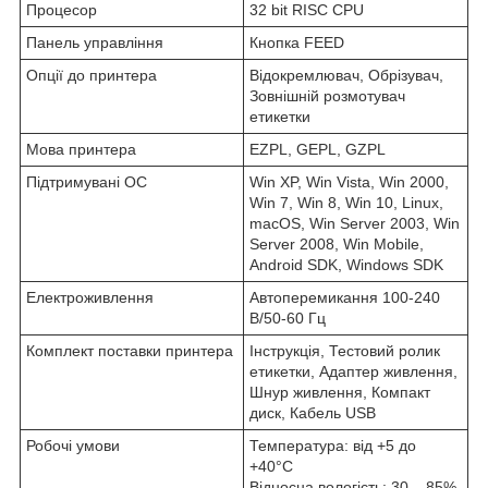
Процесор
32 bit RISC CPU
Панель управління
Кнопка FEED
Опції до принтера
Відокремлювач, Обрізувач,
Зовнішній розмотувач
етикетки
Мова принтера
EZPL, GEPL, GZPL
Підтримувані ОС
Win XP, Win Vista, Win 2000,
Win 7, Win 8, Win 10, Linux,
macOS, Win Server 2003, Win
Server 2008, Win Mobile,
Android SDK, Windows SDK
Електроживлення
Автоперемикання 100-240
В/50-60 Гц
Комплект поставки принтера
Інструкція, Тестовий ролик
етикетки, Адаптер живлення,
Шнур живлення, Компакт
диск, Кабель USB
Робочі умови
Температура: від +5 до
+40°C
Відносна вологість: 30 – 85%