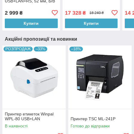
USB+LAN+RS, 52 мм, Б/В
2 999
17 328
14 
₴
₴
18 240 ₴
Купити
Купити
Акційні пропозиції та новинки
РОЗПРОДАЖ
–33%
–18%
Принтер етикеток Winpal
WPL-80 USB+LAN
Принтер TSC ML-241Р
В наявності
Готово до відправки