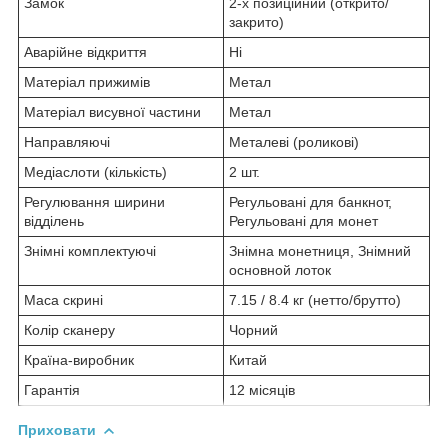
Замок
2-х позиційний (открито/
закрито)
Аварійне відкриття
Ні
Матеріал прижимів
Метал
Матеріал висувної частини
Метал
Направляючі
Металеві (роликові)
Медіаслоти (кількість)
2 шт.
Регулювання ширини
Регульовані для банкнот,
відділень
Регульовані для монет
Знімні комплектуючі
Знімна монетниця, Знімний
основной лоток
Маса скрині
7.15 / 8.4 кг (нетто/брутто)
Колір сканеру
Чорний
Країна-виробник
Китай
Гарантія
12 місяців
Приховати