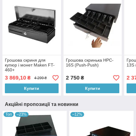
Грошова скриня для
Грошова скринька HPC-
Грош
купюр і монет Maken FT-
16S (Push-Push)
13S 
460+
3 869,10
2 750
2 3
₴
₴
4 299 ₴
Купити
Купити
Акційні пропозиції та новинки
Топ
–23%
–12%