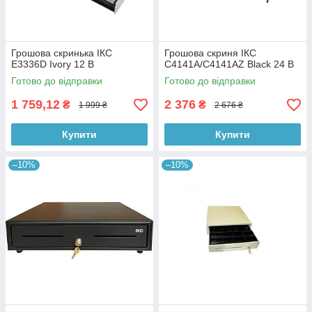
Грошова скринька ІКС
Грошова скриня ІКС
E3336D Ivory 12 В
C4141A/C4141AZ Black 24 В
Готово до відправки
Готово до відправки
1 759,12
2 376
₴
₴
1 999 ₴
2 676 ₴
Купити
Купити
–10%
–10%