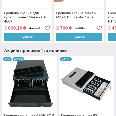
Грошова скриня для
Грошова скриня Maken
Грош
купюр і монет Maken FT-
MK-410T (Push-Push)
криш
460+
FT46
3 869,10
2 700
3 4
₴
₴
4 299 ₴
3 000 ₴
Купити
Купити
Акційні пропозиції та новинки
Топ
–23%
–12%
Грошова скринька ASAP POS
Грошова скринька ІКС