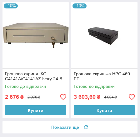
–10%
–10%
Грошова скриня ІКС
Грошова скринька HPC 460
C4141A/C4141AZ Ivory 24 В
FT
Готово до відправки
Готово до відправки
2 676
3 603,60
₴
₴
2 976 ₴
4 004 ₴
Купити
Купити
Показати ще