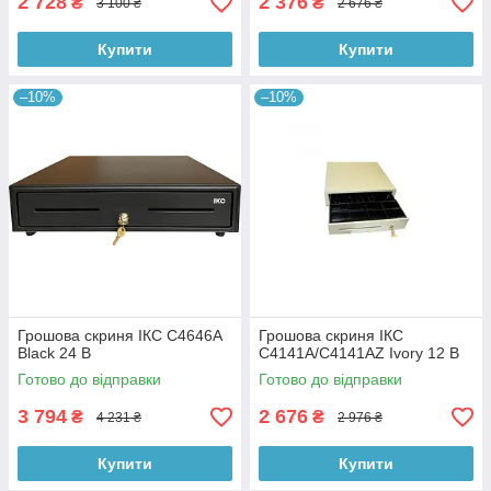
2 728
2 376
₴
₴
3 100 ₴
2 676 ₴
Купити
Купити
–10%
–10%
Грошова скриня ІКС C4646A
Грошова скриня ІКС
Black 24 В
C4141A/C4141AZ Ivory 12 В
Готово до відправки
Готово до відправки
3 794
2 676
₴
₴
4 231 ₴
2 976 ₴
Купити
Купити