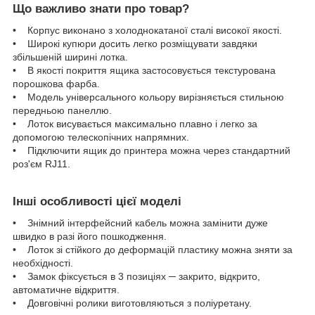
Що важливо знати про товар?
• Корпус виконано з холоднокатаної сталі високої якості.
• Широкі купюри досить легко розміщувати завдяки
збільшеній ширині лотка.
• В якості покриття ящика застосовується текстурована
порошкова фарба.
• Модель універсального кольору вирізняється стильною
передньою панеллю.
• Лоток висувається максимально плавно і легко за
допомогою телескопічних напрямних.
• Підключити ящик до принтера можна через стандартний
роз'єм RJ11.
Інші особливості цієї моделі
• Знімний інтерфейсний кабель можна замінити дуже
швидко в разі його пошкодження.
• Лоток зі стійкого до деформацій пластику можна зняти за
необхідності.
• Замок фіксується в 3 позиціях ─ закрито, відкрито,
автоматичне відкриття.
• Довговічні ролики виготовляються з поліуретану.