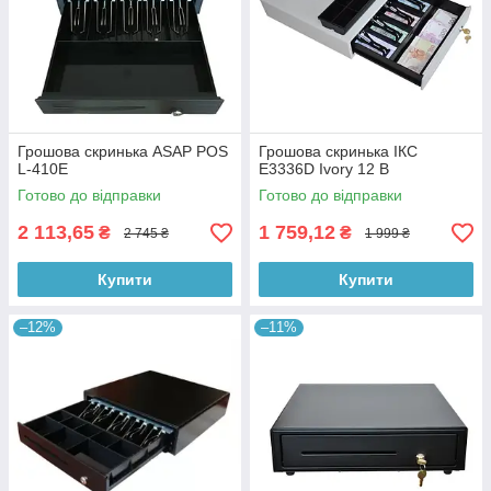
Грошова скринька ASAP POS
Грошова скринька ІКС
L-410E
E3336D Ivory 12 В
Готово до відправки
Готово до відправки
2 113,65
1 759,12
₴
₴
2 745 ₴
1 999 ₴
Купити
Купити
–12%
–11%