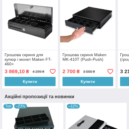
Грошова скриня для
Грошова скриня Maken
Гро
купюр і монет Maken FT-
MK-410T (Push-Push)
(гро
460+
3 869,10
2 700
3 2
₴
₴
4 299 ₴
3 000 ₴
Купити
Купити
Акційні пропозиції та новинки
Топ
–23%
–12%