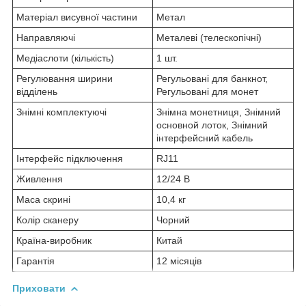
Матеріал висувної частини
Метал
Направляючі
Металеві (телескопічні)
Медіаслоти (кількість)
1 шт.
Регулювання ширини
Регульовані для банкнот,
відділень
Регульовані для монет
Знімні комплектуючі
Знімна монетниця, Знімний
основной лоток, Знімний
інтерфейсний кабель
Інтерфейс підключення
RJ11
Живлення
12/24 В
Маса скрині
10,4 кг
Колір сканеру
Чорний
Країна-виробник
Китай
Гарантія
12 місяців
Приховати