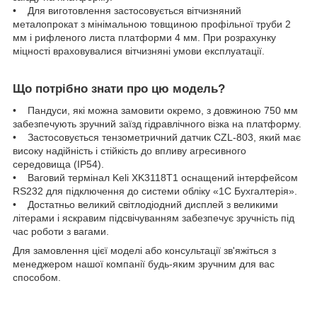
• Для виготовлення застосовується вітчизняний
металопрокат з мінімальною товщиною профільної труби 2
мм і рифленого листа платформи 4 мм. При розрахунку
міцності враховувалися вітчизняні умови експлуатації.
Що потрібно знати про цю модель?
• Пандуси, які можна замовити окремо, з довжиною 750 мм
забезпечують зручний заїзд гідравлічного візка на платформу.
• Застосовується тензометричний датчик CZL-803, який має
високу надійність і стійкість до впливу агресивного
середовища (IP54).
• Ваговий термінал Keli XK3118T1 оснащений інтерфейсом
RS232 для підключення до системи обліку «1С Бухгалтерія».
• Достатньо великий світлодіодний дисплей з великими
літерами і яскравим підсвічуванням забезпечує зручність під
час роботи з вагами.
Для замовлення цієї моделі або консультації зв'яжіться з
менеджером нашої компанії будь-яким зручним для вас
способом.