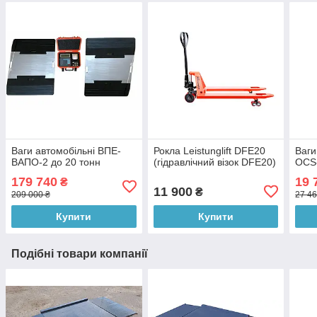
Ваги автомобільні ВПЕ-
Рокла Leistunglift DFE20
Ваги
ВАПО-2 до 20 тонн
(гідравлічний візок DFE20)
OCS-
179 740
19 
₴
11 900
₴
209 000 ₴
27 46
Купити
Купити
Подібні товари компанії