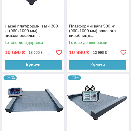
Наїзні платформні ваги 300
Платформні ваги 500 кг
кг (960х1000 мм)
(960х1000 мм) власного
низькопрофільні, з
виробництва
вбудованими пандусами
Готово до відправки
Готово до відправки
10 690
10 990
₴
₴
13 690 ₴
13 990 ₴
Купити
Купити
–20%
–20%