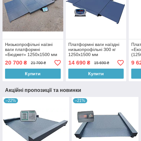
Низькопрофільні наїзні
Платформні ваги наїздні
Плат
ваги платформні
низькопрофільні 300 кг
«Еко
«Бюджет» 1250х1500 мм
1250х1500 мм
(125
600 кг
каль
20 700
14 690
9 6
₴
₴
21 700 ₴
15 690 ₴
Купити
Купити
Акційні пропозиції та новинки
–22%
–21%