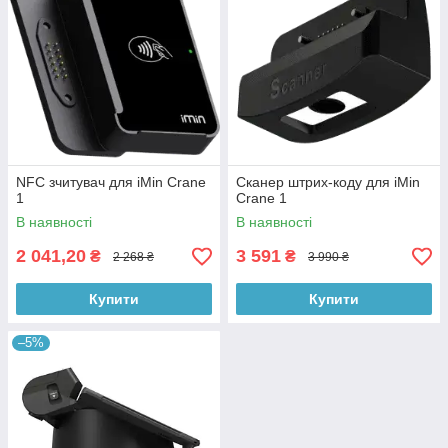
NFC зчитувач для iMin Crane
Сканер штрих-коду для iMin
1
Crane 1
В наявності
В наявності
2 041,20
3 591
₴
₴
2 268 ₴
3 990 ₴
Купити
Купити
–5%