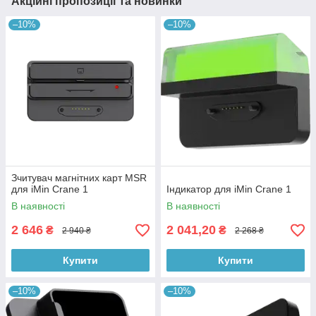
Акційні пропозиції та новинки
–10%
–10%
Зчитувач магнітних карт MSR
для iMin Crane 1
Індикатор для iMin Crane 1
В наявності
В наявності
2 646
2 041,20
₴
₴
2 940 ₴
2 268 ₴
Купити
Купити
–10%
–10%