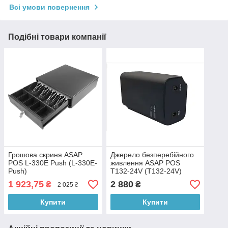
Всі умови повернення
Подібні товари компанії
Грошова скриня ASAP
Джерело безперебійного
POS L-330E Push (L-330E-
живлення ASAP POS
Push)
T132-24V (T132-24V)
1 923,75
2 880
₴
₴
2 025 ₴
Купити
Купити