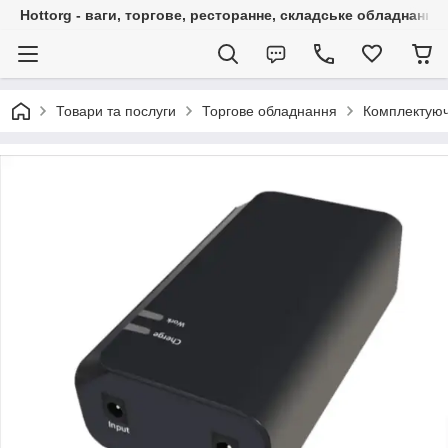
Hottorg - ваги, торгове, ресторанне, складське обладнання
Товари та послуги
Торгове обладнання
Комплектуюч