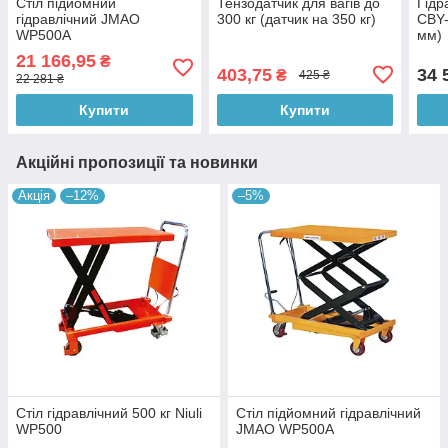
Стіл підйомний
Тензодатчик для вагів до
Гідр
гідравлічний JMAO
300 кг (датчик на 350 кг)
CBY-
WP500A
мм)
21 166,95
₴
403,75
34 
₴
425 ₴
22 281 ₴
Купити
Купити
Акційні пропозиції та новинки
Акція
–12%
–5%
Стіл гідравлічний 500 кг Niuli
Стіл підйомний гідравлічний
WP500
JMAO WP500A