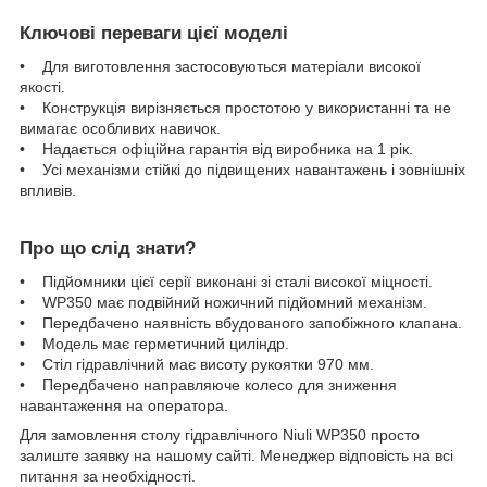
Ключові переваги цієї моделі
• Для виготовлення застосовуються матеріали високої
якості.
• Конструкція вирізняється простотою у використанні та не
вимагає особливих навичок.
• Надається офіційна гарантія від виробника на 1 рік.
• Усі механізми стійкі до підвищених навантажень і зовнішніх
впливів.
Про що слід знати?
• Підйомники цієї серії виконані зі сталі високої міцності.
• WP350 має подвійний ножичний підйомний механізм.
• Передбачено наявність вбудованого запобіжного клапана.
• Модель має герметичний циліндр.
• Стіл гідравлічний має висоту рукоятки 970 мм.
• Передбачено направляюче колесо для зниження
навантаження на оператора.
Для замовлення столу гідравлічного Niuli WP350 просто
залиште заявку на нашому сайті. Менеджер відповість на всі
питання за необхідності.