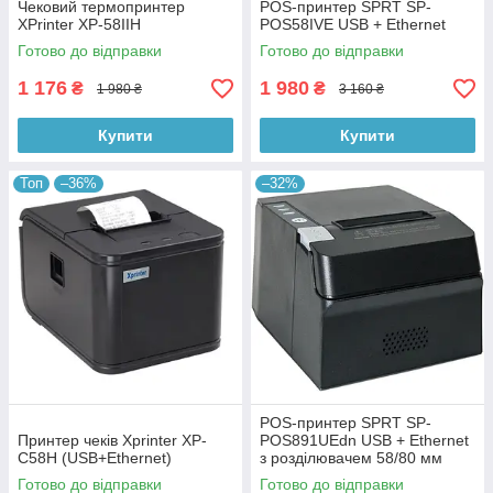
Чековий термопринтер
POS-принтер SPRT SP-
XPrinter XP-58IIH
POS58IVE USB + Ethernet
Готово до відправки
Готово до відправки
1 176
1 980
₴
₴
1 980 ₴
3 160 ₴
Купити
Купити
Топ
–36%
–32%
POS-принтер SPRT SP-
Принтер чеків Xprinter XP-
POS891UEdn USB + Ethernet
C58H (USB+Ethernet)
з розділювачем 58/80 мм
Готово до відправки
Готово до відправки