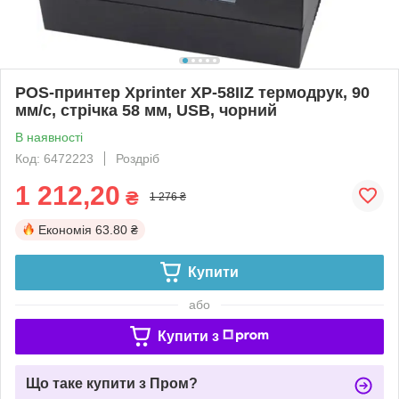
POS-принтер Xprinter XP-58IIZ термодрук, 90
мм/с, стрічка 58 мм, USB, чорний
В наявності
Код: 6472223
Роздріб
1 212,20
₴
1 276 ₴
Економія
63.80 ₴
Купити
або
Купити з
Що таке купити з Пром?