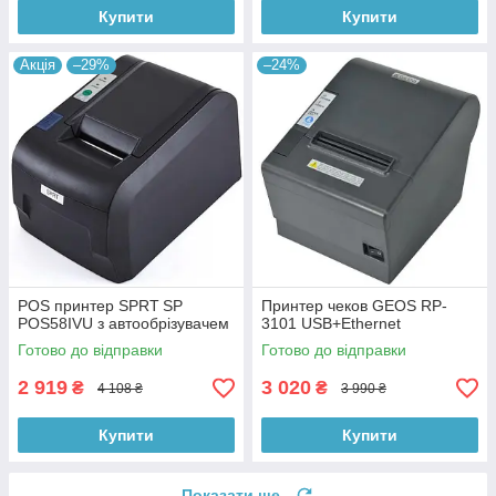
Купити
Купити
Акція
–29%
–24%
POS принтер SPRT SP
Принтер чеков GEOS RP-
POS58IVU з автообрізувачем
3101 USB+Ethernet
Готово до відправки
Готово до відправки
2 919
3 020
₴
₴
4 108 ₴
3 990 ₴
Купити
Купити
Показати ще