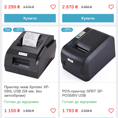
2 299
2 670
₴
₴
3 570 ₴
3 950 ₴
Купити
Купити
Топ
–32%
–29%
Принтер чеків Xprinter XP-
58IIL USB (58 мм, без
POS-принтер SPRT SP-
автообрізки)
POS58IV USB
Готово до відправки
Готово до відправки
1 150
1 793
₴
₴
1 690 ₴
2 528 ₴