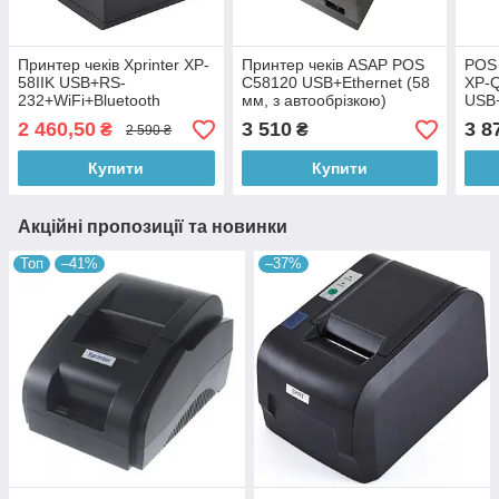
Принтер чеків Xprinter XP-
Принтер чеків ASAP POS
POS 
58IIK USB+RS-
C58120 USB+Ethernet (58
XP-Q
232+WiFi+Bluetooth
мм, з автообрізкою)
USB
2 460,50
3 510
3 8
₴
₴
2 590 ₴
Купити
Купити
Акційні пропозиції та новинки
Топ
–41%
–37%