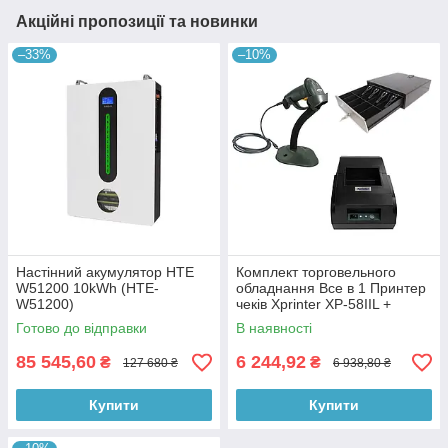
Акційні пропозиції та новинки
–33%
–10%
Настінний акумулятор HTE
Комплект торговельного
W51200 10kWh (HTE-
обладнання Все в 1 Принтер
W51200)
чеків Xprinter XP-58IIL +
Ручний сканер штрих-коду
Готово до відправки
В наявності
Symbol LS 2208 + Грошовий
ящи
85 545,60
6 244,92
₴
₴
127 680 ₴
6 938,80 ₴
Купити
Купити