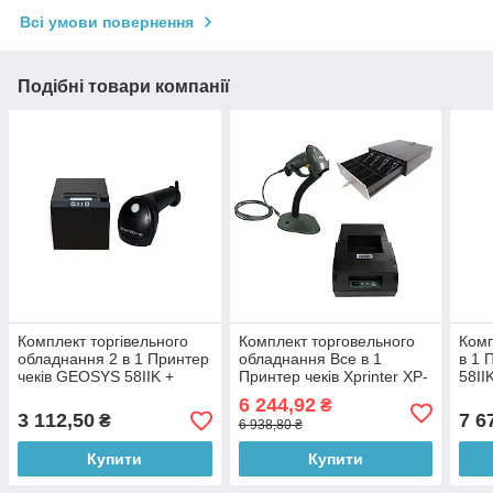
Всі умови повернення
Подібні товари компанії
Комплект торгівельного
Комплект торговельного
Комп
обладнання 2 в 1 Принтер
обладнання Все в 1
в 1 
чеків GEOSYS 58IIK +
Принтер чеків Xprinter XP-
58II
Ручний сканер штрих-коду
58IIL + Ручний сканер
штри
6 244,92
₴
Scantech LG 610
штрих-коду Symbol LS
610 
3 112,50
7 6
₴
6 938,80 ₴
2208 + Грошовий ящи
GEO
Купити
Купити