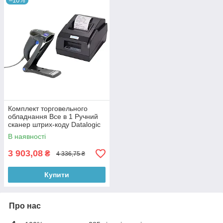
–10%
Комплект торговельного
обладнання Все в 1 Ручний
сканер штрих-коду Datalogic
QuickScan Lite QW2100 +
В наявності
Принтер чеків Xprinter XP-58I
3 903,08
₴
4 336,75 ₴
Купити
Про нас