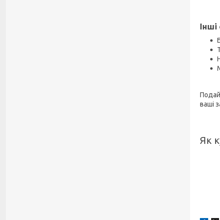
Інші
Подай
ваші 
Як к