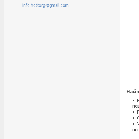
info.hottorg@gmail.com
Найв
по
по