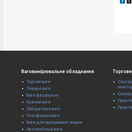
Ваговимірювальне обладнання
Торгове
Торгові ваги
Сенсор
моніто
Товарні ваги
Сканер
Ваги фасувальні
Принте
Кранові ваги
Принте
Лабораторні ваги
Платформні ваги
Ваги для зважування тварин
Автомобільні ваги