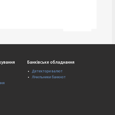
ткування
Банківське обладнання
Детектори валют
Лічильники банкнот
ння