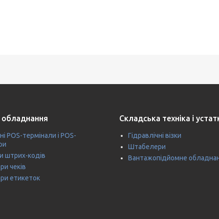
 обладнання
Складська техніка і уста
ні POS-термінали і POS-
Гідравлічні візки
ри
Штабелери
и штрих-кодів
Вантажопідйомне обладна
ри чеків
ри етикеток