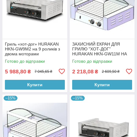
Гриль «хот-дог» HURAKAN
ЗАХИСНИЙ ЕКРАН ДЛЯ
HKN-GW9M2 на 9 роликів з
ГРИЛЮ "ХОТ-ДОГ"
двома моторами
HURAKAN HKN-GW11M НА
11 РОЛИКІВ
Готово до відправки
Готово до відправки
5 988,80
2 218,08
₴
₴
7 045,65 ₴
2 609,50 ₴
Купити
Купити
–15%
–15%