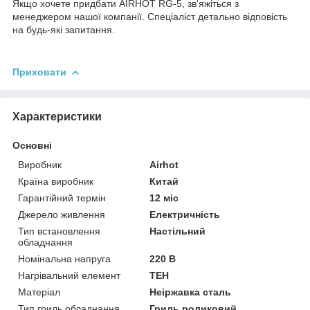
Якщо хочете придбати AIRHOT RG-5, зв'яжіться з
менеджером нашої компанії. Спеціаліст детально відповість
на будь-які запитання.
Приховати
Характеристики
Основні
Виробник
Airhot
Країна виробник
Китай
Гарантійний термін
12 міс
Джерело живлення
Електричність
Тип встановлення
Настільний
обладнання
Номінальна напруга
220 В
Нагрівальний елемент
ТЕН
Матеріал
Неіржавка сталь
Тип гриль обладнання
Гриль роликовий