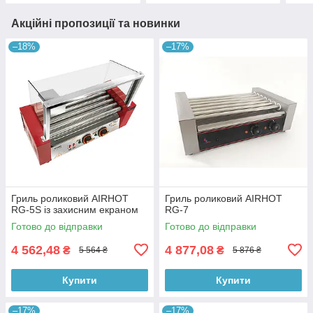
Акційні пропозиції та новинки
–18%
–17%
Гриль роликовий AIRHOT
Гриль роликовий AIRHOT
RG-5S із захисним екраном
RG-7
Готово до відправки
Готово до відправки
4 562,48
4 877,08
₴
₴
5 564 ₴
5 876 ₴
Купити
Купити
–17%
–17%