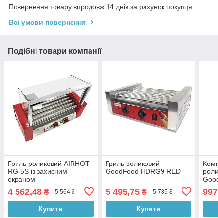
Повернення товару впродовж 14 днів за рахунок покупця
Всі умови повернення
Подібні товари компанії
Гриль роликовий AIRHOT
Гриль роликовий
Комп
RG-5S із захисним
GoodFood HDRG9 RED
роли
екраном
Goo
4 562,48
5 495,75
997
₴
₴
5 564 ₴
5 785 ₴
Купити
Купити