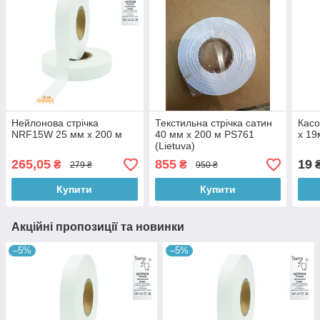
Нейлонова стрічка
Текстильна стрічка сатин
Касо
NRF15W 25 мм x 200 м
40 мм x 200 м PS761
x 19
(Lietuva)
265,05
855
19
₴
₴
279 ₴
950 ₴
Купити
Купити
Акційні пропозиції та новинки
–5%
–5%