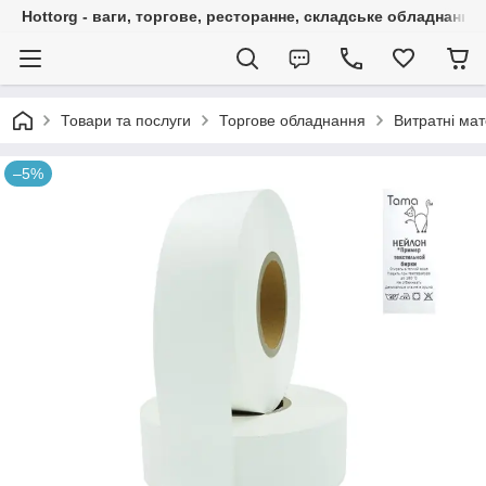
Hottorg - ваги, торгове, ресторанне, складське обладнання
Товари та послуги
Торгове обладнання
Витратні мат
–5%