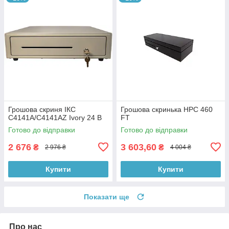
Грошова скриня ІКС
Грошова скринька HPC 460
C4141A/C4141AZ Ivory 24 В
FT
Готово до відправки
Готово до відправки
2 676
3 603,60
₴
₴
2 976 ₴
4 004 ₴
Купити
Купити
Показати ще
Про нас