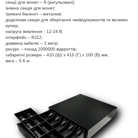
секції для монет – 8 (регульовані);
знімна секція для монет;
тримачі банкнот – металеві;
додаткова секція для зберігання чеків/документів та великих
купюр;
напруга живлення - 12-24 В;
інтерфейс – RJ12;
довжина кабелю – 1 метр;
ресурс – понад 1000000 відкриттів;
габаритні розміри – 410 (Ш) х 415 (Г) х 100 (В) мм;
вага – 5.6 кг.