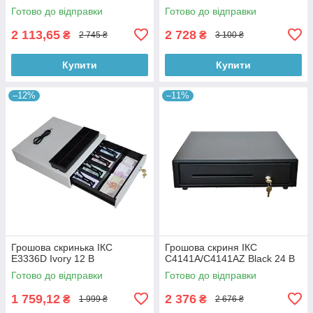
Готово до відправки
Готово до відправки
2 113,65
2 728
₴
₴
2 745 ₴
3 100 ₴
Купити
Купити
–12%
–11%
Грошова скринька ІКС
Грошова скриня ІКС
E3336D Ivory 12 В
C4141A/C4141AZ Black 24 В
Готово до відправки
Готово до відправки
1 759,12
2 376
₴
₴
1 999 ₴
2 676 ₴