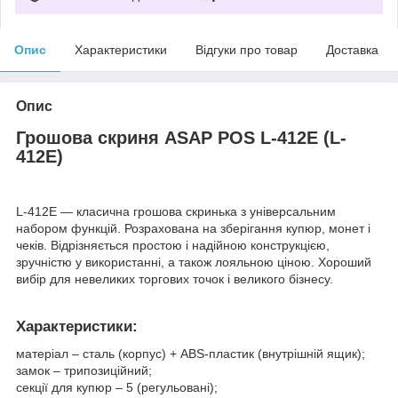
Опис
Характеристики
Відгуки про товар
Доставка
Опис
Грошова скриня ASAP POS L-412E (L-
412E)
L-412E — класична грошова скринька з універсальним
набором функцій. Розрахована на зберігання купюр, монет і
чеків. Відрізняється простою і надійною конструкцією,
зручністю у використанні, а також лояльною ціною. Хороший
вибір для невеликих торгових точок і великого бізнесу.
Характеристики:
матеріал – сталь (корпус) + ABS-пластик (внутрішній ящик);
замок – трипозиційний;
секції для купюр – 5 (регульовані);