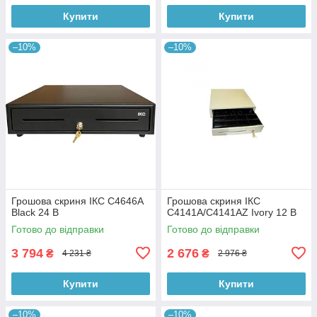
Купити
Купити
–10%
–10%
Грошова скриня ІКС C4646A
Грошова скриня ІКС
Black 24 В
C4141A/C4141AZ Ivory 12 В
Готово до відправки
Готово до відправки
3 794
2 676
₴
₴
4 231 ₴
2 976 ₴
Купити
Купити
–10%
–10%