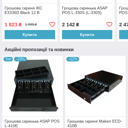
Грошова скриня ІКС
Грошова скринька ASAP
Грош
E3336D Black 12 В
POS L-330S (L-330S)
POS
1 823
2 142
2 4
₴
₴
1 999 ₴
Купити
Купити
Акційні пропозиції та новинки
Топ
–23%
–12%
Грошова скринька ASAP POS
Грошова скриня Maken ECD-
L-410E
410B