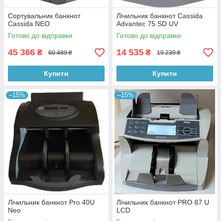
Сортувальник банкнот
Лічильник банкнот Cassida
Cassida NEO
Advantec 75 SD UV
Готово до відправки
Готово до відправки
45 366
14 535
₴
₴
60 489 ₴
19 239 ₴
Купити
Купити
–15%
–15%
Лічильник банкнот Pro 40U
Лічильник банкнот PRO 87 U
Neo
LCD