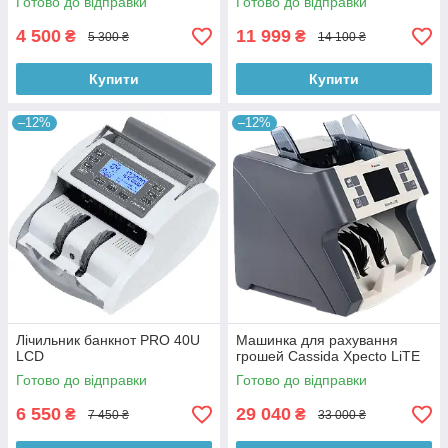
Готово до відправки
Готово до відправки
4 500
11 999
₴
₴
5 300 ₴
14 100 ₴
Купити
Купити
–12%
–12%
Лічильник банкнот PRO 40U
Машинка для рахування
LCD
грошей Cassida Xpecto LiTE
Готово до відправки
Готово до відправки
6 550
29 040
₴
₴
7 450 ₴
33 000 ₴