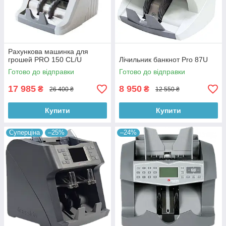
Рахункова машинка для
грошей PRO 150 CL/U
Лічильник банкнот Pro 87U
Готово до відправки
Готово до відправки
17 985
8 950
₴
₴
26 400 ₴
12 550 ₴
Купити
Купити
Суперціна
–25%
–24%