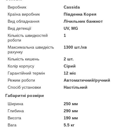
Виробник
Cassida
Країна виробник
Південна Корея
Вид обладнання
Лічильник банкнот
Вид детекції
UV, MG
Кількість швидкостей
1
роботи
Максимальна швидкість
1300 шт./хв
рахунку
Кількість кишень
2 шт.
Колір корпусу
Сірий
Гарантійний термін
12 міс
Режим роботи
Автоматичний/ручний
Спосіб установки
Настільний
Габаритні розміри
Ширина
250 мм
Глибина
290 мм
Висота
190 мм
Вага
5.5 кг