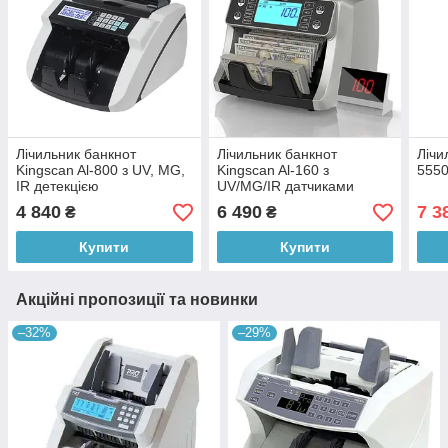
Лічильник банкнот
Лічильник банкнот
Лічи
Kingscan Al-800 з UV, MG,
Kingscan Al-160 з
555
IR детекцією
UV/MG/IR датчиками
4 840
6 490
7 3
₴
₴
Купити
Купити
Акційні пропозиції та новинки
–32%
–29%