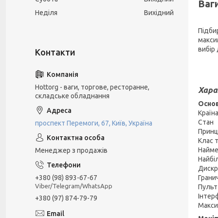
Ваг
Неділя
Вихідний
Підбир
макси
вибір
Hottorg - ваги, торгове, ресторанне,
Хара
складське обладнання
Основ
Краї
Ст
проспект Перемоги, 67, Київ, Україна
Прин
Клас
Найм
Менеджер з продажів
Найб
Дис
+380 (98) 893-67-67
Грани
Viber/Telegram/WhatsApp
Пульт
Інт
+380 (97) 874-79-79
Макси