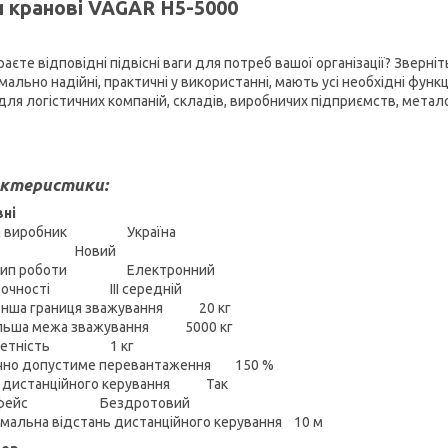
и кранові VAGAR Н5-5000
аєте відповідні підвісні ваги для потреб вашої організації? Зверні
мально надійні, практичні у використанні, мають усі необхідні фун
 для логістичних компаній, складів, виробничих підприємств, метал
ктеристики:
ні
на виробник Україна
ан Новий
цип роботи Електронний
 точності ІІІ середній
енша границя зважування 20 кг
ільша межа зважування 5000 кг
кретність 1 кг
чно допустиме перевантаження 150 %
 дистанційного керування Так
ерфейс Бездротовий
мальна відстань дистанційного керування 10 м