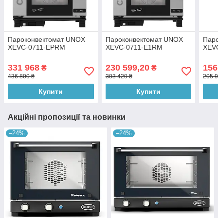
Пароконвектомат UNOX
Пароконвектомат UNOX
Пар
XEVC-0711-EPRM
XEVC-0711-E1RM
XEV
331 968
230 599,20
156
₴
₴
436 800 ₴
303 420 ₴
205 9
Купити
Купити
Акційні пропозиції та новинки
–24%
–24%