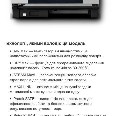
Технології, якими володіє ця модель
AIR.Maxi — вентилятор з 4 швидкостями і 4
напівстатичними положеннями для розподілу повітря.
DRY.Maxi — функція для програмованого видалення
надлишків вологи. Суха конвекція за 30-260℃.
STEAM.Maxi — пароконвекція і теплова обробка
страв парою для оптимального рівня вологи.
MAXI.LINK — економія місця на кухні завдяки
можливості монтажу печей одна на одну.
Protek.SAFE — високоякісна теплоізоляція для
ефективності роботи та безпеки, автоматичного
регулювання потужності тощо.
Rotor.KLEAN — автоматична мийка з 4 програмами та