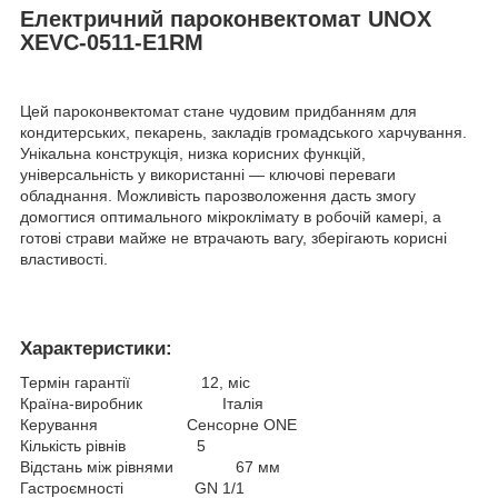
Електричний пароконвектомат UNOX
XEVC-0511-E1RM
Цей пароконвектомат стане чудовим придбанням для
кондитерських, пекарень, закладів громадського харчування.
Унікальна конструкція, низка корисних функцій,
універсальність у використанні — ключові переваги
обладнання. Можливість парозволоження дасть змогу
домогтися оптимального мікроклімату в робочій камері, а
готові страви майже не втрачають вагу, зберігають корисні
властивості.
Характеристики:
Термін гарантії 12, міс
Країна-виробник Італія
Керування Сенсорне ONE
Кількість рівнів 5
Відстань між рівнями 67 мм
Гастроємності GN 1/1