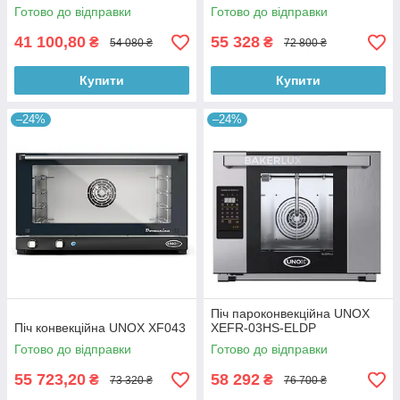
Готово до відправки
Готово до відправки
41 100,80
55 328
₴
₴
54 080 ₴
72 800 ₴
Купити
Купити
–24%
–24%
Піч пароконвекційна UNOX
Піч конвекційна UNOX XF043
XEFR-03HS-ELDP
Готово до відправки
Готово до відправки
55 723,20
58 292
₴
₴
73 320 ₴
76 700 ₴