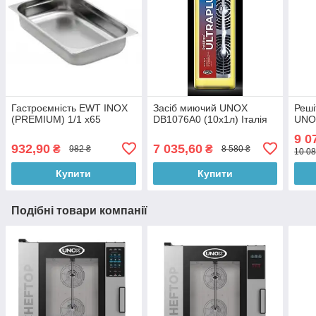
Гастроємність EWT INOX
Засіб миючий UNOX
Реші
(PREMIUM) 1/1 x65
DB1076A0 (10х1л) Італія
UNO
9 0
932,90
7 035,60
₴
₴
982 ₴
8 580 ₴
10 08
Купити
Купити
Подібні товари компанії