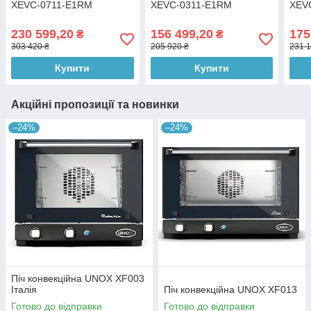
XEVC-0711-E1RM
XEVC-0311-E1RM
XEVC
230 599,20
156 499,20
175
₴
₴
303 420 ₴
205 920 ₴
231 1
Купити
Купити
Акційні пропозиції та новинки
–24%
–24%
Піч конвекційна UNOX XF003
Італія
Піч конвекційна UNOX XF013
Готово до відправки
Готово до відправки