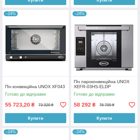
Купити
Купити
–24%
–24%
Піч пароконвекційна UNOX
Піч конвекційна UNOX XF043
XEFR-03HS-ELDP
Готово до відправки
Готово до відправки
55 723,20
58 292
₴
₴
73 320 ₴
76 700 ₴
Купити
Купити
–24%
–24%