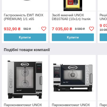
Гастроємність EWT INOX
Засіб миючий UNOX
Реші
(PREMIUM) 1/1 x65
DB1076A0 (10х1л) Італія
UNO
9 0
932,90
7 035,60
₴
₴
982 ₴
8 580 ₴
10 08
Купити
Купити
Подібні товари компанії
Пароконвектомат UNOX
Пароконвектомат UNOX
Пар