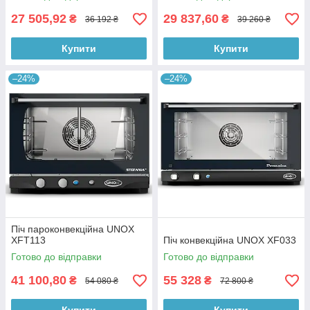
27 505,92
29 837,60
₴
₴
36 192 ₴
39 260 ₴
Купити
Купити
–24%
–24%
Піч пароконвекційна UNOX
XFT113
Піч конвекційна UNOX XF033
Готово до відправки
Готово до відправки
41 100,80
55 328
₴
₴
54 080 ₴
72 800 ₴