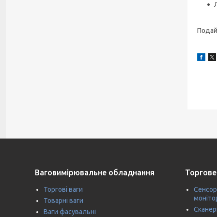
Подай
Ваговимірювальне обладнання
Торгове
Торгові ваги
Сенсор
моніто
Товарні ваги
Сканер
Ваги фасувальні