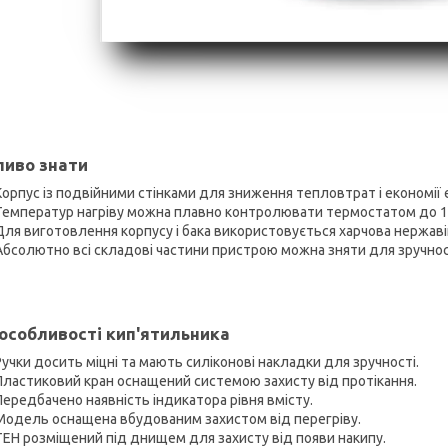
иво знати
Корпус із подвійними стінками для зниження тепловтрат і економії е
Температур нагріву можна плавно контролювати термостатом до 
Для виготовлення корпусу і бака використовується харчова нержаві
Абсолютно всі складові частини пристрою можна зняти для зручнос
 особливості кип'ятильника
Ручки досить міцні та мають силіконові накладки для зручності.
Пластиковий кран оснащений системою захисту від протікання.
Передбачено наявність індикатора рівня вмісту.
Модель оснащена вбудованим захистом від перегріву.
ТЕН розміщений під днищем для захисту від появи накипу.