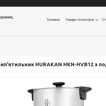
оранне,
Головна
Товари та послуги
Ст
ип'ятильник HURAKAN HKN-HVB12 з под