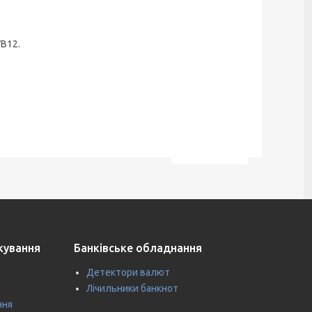
B12.
ткування
Банківське обладнання
Детектори валют
Лічильники банкнот
ння