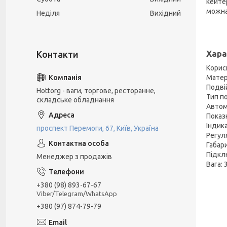
кейте
можна
Неділя
Вихідний
Хара
Корисн
Матер
Подвій
Hottorg - ваги, торгове, ресторанне,
Тип п
складське обладнання
Автом
Показн
Індика
проспект Перемоги, 67, Київ, Україна
Регул
Габар
Підклю
Менеджер з продажів
Вага: 3
+380 (98) 893-67-67
Viber/Telegram/WhatsApp
+380 (97) 874-79-79