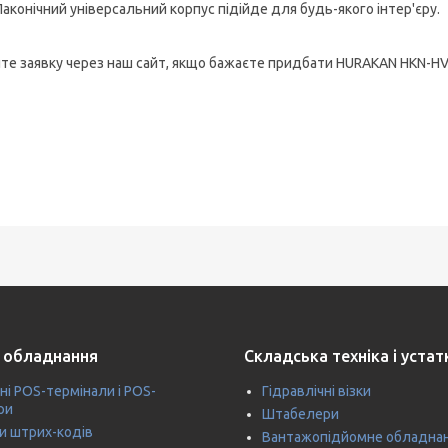
Лаконічний універсальний корпус підійде для будь-якого інтер'єру.
те заявку через наш сайт, якщо бажаєте придбати HURAKAN HKN-HV
 обладнання
Складська техніка і уста
ні POS-термінали і POS-
Гідравлічні візки
ри
Штабелери
и штрих-кодів
Вантажопідйомне обладна