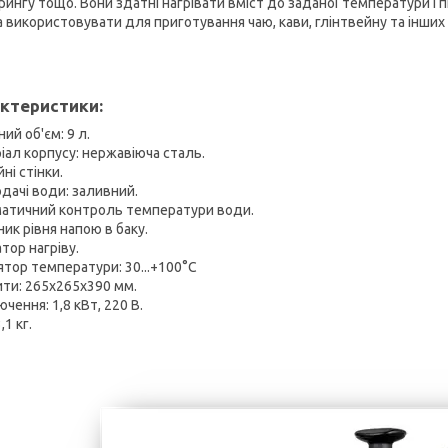
рингу тощо. Вони здатні нагрівати вміст до заданої температури і
 використовувати для приготування чаю, кави, глінтвейну та інших 
ктеристики:
ий об'єм: 9 л.
іал корпусу: нержавіюча сталь.
ні стінки.
одачі води: заливний.
атичний контроль температури води.
ик рівня напою в баку.
тор нагріву.
ятор температури: 30...+100°С
ити: 265х265х390 мм.
чення: 1,8 кВт, 220 В.
,1 кг.