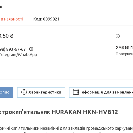
п
 в наявності
Код:
0099821
0,50 ₴
98) 893-67-67
поверне
/Telegram/WhatsApp
Опис
Характеристики
Інформація для замовлен
ктрокип'ятильник HURAKAN HKN-HVB12
ричні кип'ятильники незамінні для закладів громадського харчування