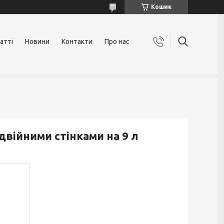
Кошик
атті
Новини
Контакти
Про нас
війними стінками на 9 л