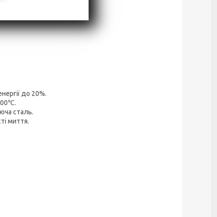
нергії до 20%.
100℃.
юча сталь.
ті миття.