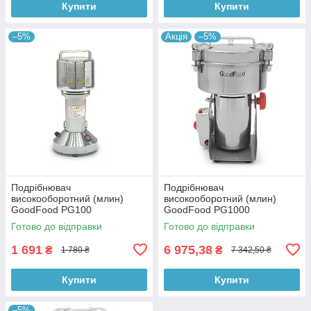
Купити
Купити
–5%
Акція
–5%
Подрібнювач
Подрібнювач
високооборотний (млин)
високооборотний (млин)
GoodFood PG100
GoodFood PG1000
Готово до відправки
Готово до відправки
1 691
6 975,38
₴
₴
1 780 ₴
7 342,50 ₴
Купити
Купити
–5%