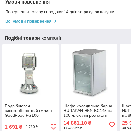
Умови повернення
Повернення товару впродовж 14 днів за рахунок покупця
Всі умови повернення
Подібні товари компанії
Подрібнювач
Шафа холодильна барна
Шаф
високооборотний (млин)
HURAKAN HKN-BC145 на
HUR
GoodFood PG100
100 л, скляні розпашні
на 8
двері
двер
14 861,10
25 
₴
1 691
₴
1 780 ₴
17 483,65 ₴
30 53