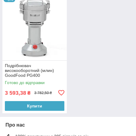
Подрібнювач
високооборотний (млин)
GoodFood PG400
Готово до відправки
3 593,38
₴
3 782,50 ₴
Купити
Про нас