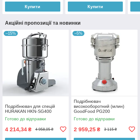
Купити
Купити
Акційні пропозиції та новинки
–15%
–5%
Подрібнювач
Подрібнювач для спецій
високооборотний (млин)
HURAKAN HKN-SG400
GoodFood PG200
Готово до відправки
Готово до відправки
4 214,34
2 959,25
₴
₴
4 958,05 ₴
3 115 ₴