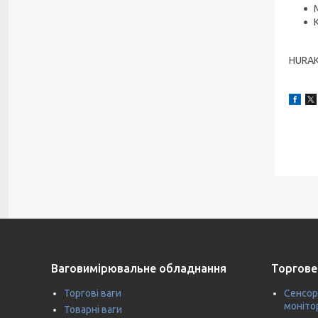
HURAK
Ваговимірювальне обладнання
Торгове
Торгові ваги
Сенсор
моніто
Товарні ваги