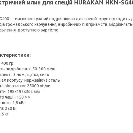
ктричний млин для спецій HURAKAN HKN-SG4
G400 — високопотужний подрібнювач для спецій і круп підходить д
дів громадського харчування, виробничих підприємств. Відрізняєт
овлення, доступною вартістю.
ктеристики:
 400 гр
сть подрібнення: 50-300 меш.
лекті: 3 ножі, щітка, сито
іал корпусу: нержавіюча сталь
та обертання: 25000 об/хв
ити: 198х192х362 мм
тр чаші - 150 мм
ість: 1,8 кВт
а: 220 В.
,6 кг