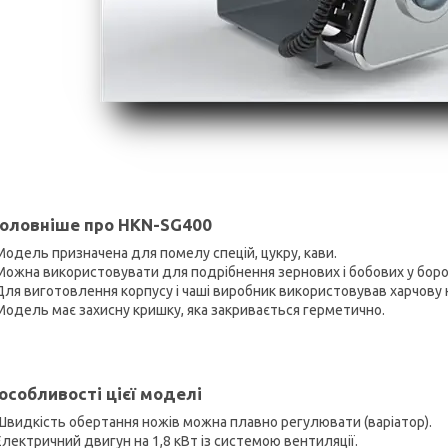
оловніше про HKN-SG400
Модель призначена для помелу спецій, цукру, кави.
Можна використовувати для подрібнення зернових і бобових у бор
Для виготовлення корпусу і чаші виробник використовував харчову 
Модель має захисну кришку, яка закривається герметично.
 особливості цієї моделі
Швидкість обертання ножів можна плавно регулювати (варіатор).
Електричний двигун на 1,8 кВт із системою вентиляції.