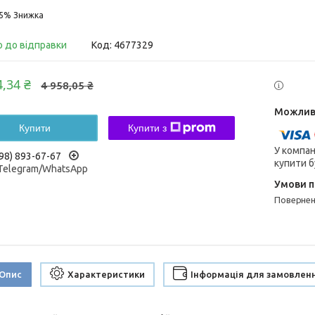
15%
о до відправки
Код:
4677329
4,34 ₴
4 958,05 ₴
Купити
Купити з
У компан
98) 893-67-67
купити б
/Telegram/WhatsApp
поверне
Опис
Характеристики
Інформація для замовлен