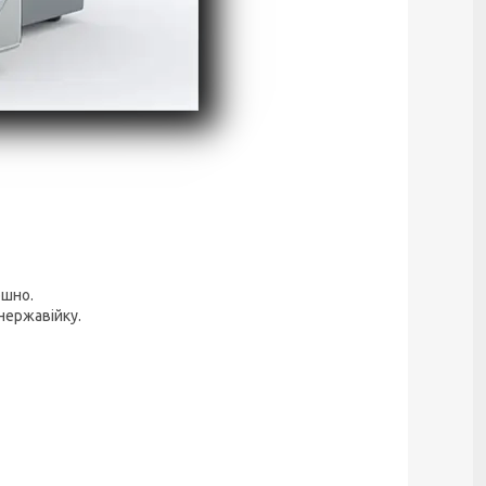
ошно.
нержавійку.