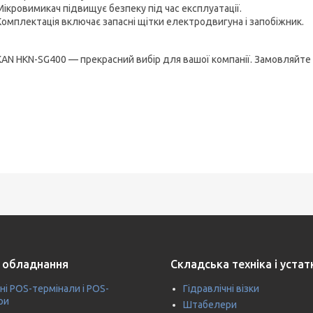
Мікровимикач підвищує безпеку під час експлуатації.
Комплектація включає запасні щітки електродвигуна і запобіжник.
AN HKN-SG400 — прекрасний вибір для вашої компанії. Замовляйте 
 обладнання
Складська техніка і уста
ні POS-термінали і POS-
Гідравлічні візки
ри
Штабелери