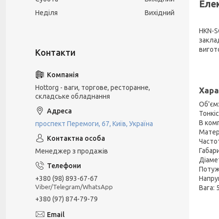
Еле
Неділя
Вихідний
HKN-S
закла
вигот
Hottorg - ваги, торгове, ресторанне,
Хара
складське обладнання
Об'єм:
Тонкі
В комп
проспект Перемоги, 67, Київ, Україна
Матер
Часто
Габар
Менеджер з продажів
Діаме
Потужн
+380 (98) 893-67-67
Напруг
Viber/Telegram/WhatsApp
Вага: 5
+380 (97) 874-79-79