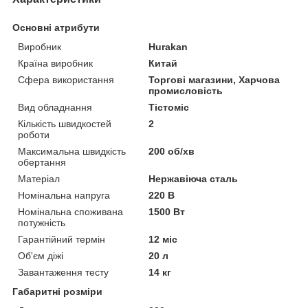
Основні атрибути
Виробник
Hurakan
Країна виробник
Китай
Сфера використання
Торгові магазини, Харчова
промисловість
Вид обладнання
Тістоміс
Кількість швидкостей
2
роботи
Максимальна швидкість
200 об/хв
обертання
Матеріал
Нержавіюча сталь
Номінальна напруга
220 В
Номінальна споживана
1500 Вт
потужність
Гарантійний термін
12 міс
Об'єм діжі
20 л
Завантаження тесту
14 кг
Габаритні розміри