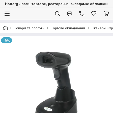
Hottorg - ваги, торгове, ресторанне, складське обладнання
Товари та послуги
Торгове обладнання
Сканери штр
–5%