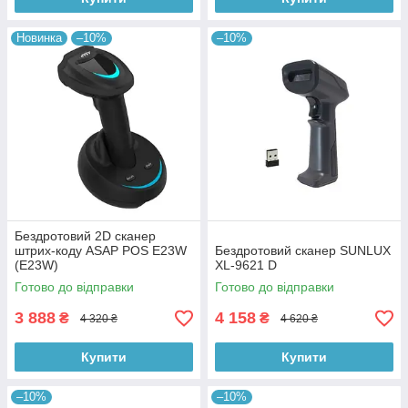
Новинка
–10%
–10%
Бездротовий 2D сканер
штрих-коду ASAP POS E23W
Бездротовий сканер SUNLUX
(E23W)
XL-9621 D
Готово до відправки
Готово до відправки
3 888
4 158
₴
₴
4 320 ₴
4 620 ₴
Купити
Купити
–10%
–10%