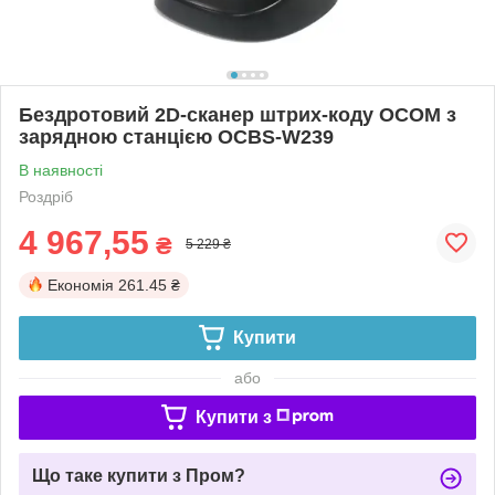
Бездротовий 2D-сканер штрих-коду OCOM з
зарядною станцією OCBS-W239
В наявності
Роздріб
4 967,55
₴
5 229 ₴
Економія
261.45 ₴
Купити
або
Купити з
Що таке купити з Пром?