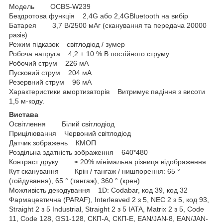
Модель OCBS-W239
Бездротова функція 2,4G або 2,4GBluetooth на вибір
Батарея 3,7 В/2500 мАг (сканування та передача 20000
разів)
Режим підказок світлодіод / зумер
Робоча напруга 4,2 ± 10 % В постійного струму
Робочий струм 226 мА
Пусковий струм 204 мА
Резервний струм 96 мА
Характеристики амортизаторів Витримує падіння з висоти
1,5 м-коду.
Вистава
Освітлення Білий світлодіод
Прицілювання Червоний світлодіод
Датчик зображень КМОП
Роздільна здатність зображення 640*480
Контраст друку ≥ 20% мінімальна різниця відображення
Кут сканування Крін / тангаж / нишпорення: 65 °
(гойдування), 65 ° (тангаж), 360 ° (крен)
Можливість декодування 1D: Codabar, код 39, код 32
Фармацевтична (PARAF), Interleaved 2 з 5, NEC 2 з 5, код 93,
Straight 2 з 5 Industrial, Straight 2 з 5 IATA, Matrix 2 з 5, Code
11, Code 128, GS1-128, СКП-А, СКП-Е, EAN/JAN-8, EAN/JAN-