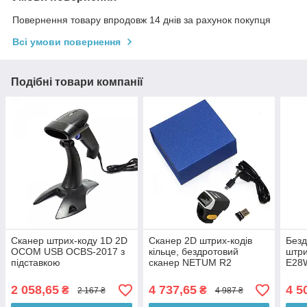
Повернення товару впродовж 14 днів за рахунок покупця
Всі умови повернення
Подібні товари компанії
Сканер штрих-коду 1D 2D
Сканер 2D штрих-кодів
Безд
OCOM USB OCBS-2017 з
кільце, бездротовий
штр
підставкою
сканер NETUM R2
E28
2 058,65
4 737,65
4 5
₴
₴
2 167 ₴
4 987 ₴