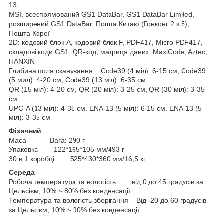
13,
MSI, всеспрямований GS1 DataBar, GS1 DataBar Limited,
розширений GS1 DataBar, Пошта Китаю (Гонконг 2 з 5),
Пошта Кореї
2D: кодовий блок A, кодовий блок F, PDF417, Micro PDF417,
складові коди GS1, QR-код, матриця даних, MaxiCode, Aztec,
HANXIN
Глибина поля сканування Code39 (4 міл): 6-15 см, Code39
(5 мил): 4-20 см, Code39 (13 міл): 6-35 см
QR (15 міл): 4-20 см, QR (20 міл): 3-25 см, QR (30 міл): 3-35
см
UPC-A (13 міл): 4-35 см, ENA-13 (5 міл): 6-15 см, ENA-13 (5
міл): 3-35 см
Фізичний
Маса Вага: 290 г
Упаковка 122*165*105 мм/493 г
30 в 1 коробці 525*430*360 мм/16,5 кг
Середа
Робоча температура та вологість від 0 до 45 градусів за
Цельсієм, 10% ~ 80% без конденсації
Температура та вологість зберігання Від -20 до 60 градусів
за Цельсієм, 10% ~ 90% без конденсації