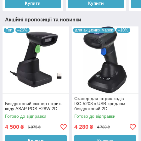
Купити
Купити
Акційні пропозиції та новинки
Топ
–26%
для акцизних марок
–10%
Сканер для штрих-кодів
Бездротовий сканер штрих-
ІКС-5208 з USB-кредлом
коду ASAP POS E28W 2D
бездротовий 2D
Готово до відправки
Готово до відправки
4 500
4 280
₴
₴
6 075 ₴
4 780 ₴
Купити
Купити